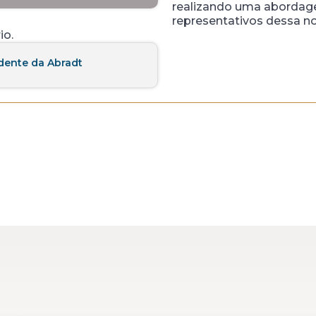
realizando uma abordage
representativos dessa n
io.
idente da Abradt