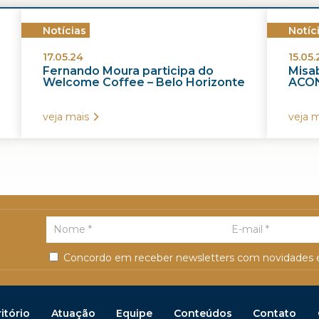
Notícias
Notíc
17.05.24
15.05.
Fernando Moura participa do
Misab
Welcome Coffee – Belo Horizonte
ACON
veja mais
veja m
Concordo em receber newsletters com novidades e
itório
Atuação
Equipe
Conteúdos
Contato