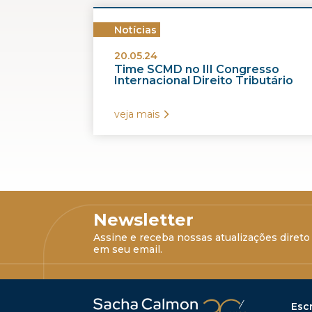
Notícias
20.05.24
Time SCMD no III Congresso
Internacional Direito Tributário
veja mais
Newsletter
Assine e receba nossas atualizações direto
em seu email.
Escr