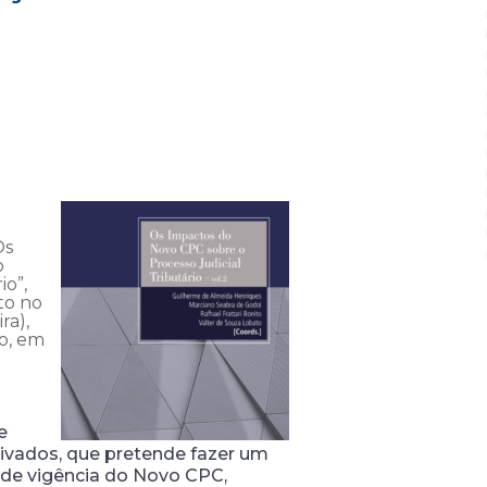
Os
o
io”,
to no
ra),
do, em
e
rivados, que pretende fazer um
 de vigência do Novo CPC,