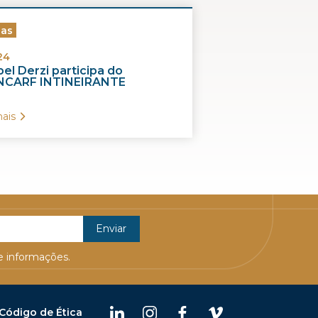
ias
24
el Derzi participa do
CARF INTINEIRANTE
ais
 informações.
Código de Ética