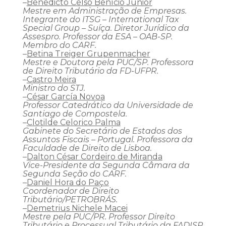
–
Benedicto Celso Benício Junior
Mestre em Administração de Empresas.
Integrante do ITSG – International Tax
Special Group – Suíça. Diretor Jurídico da
Assespro. Professor da ESA – OAB-SP.
Membro do CARF.
–
Betina Treiger Grupenmacher
Mestre e Doutora pela PUC/SP. Professora
de Direito Tributário da FD-UFPR.
–
Castro Meira
Ministro do STJ.
–
César García Novoa
Professor Catedrático da Universidade de
Santiago de Compostela.
–
Clotilde Celorico Palma
Gabinete do Secretário de Estados dos
Assuntos Fiscais – Portugal. Professora da
Faculdade de Direito de Lisboa.
–
Dalton César Cordeiro de Miranda
Vice-Presidente da Segunda Câmara da
Segunda Seção do CARF.
–
Daniel Hora do Paço
Coordenador de Direito
Tributário/PETROBRÁS.
–
Demetrius Nichele Macei
Mestre pela PUC/PR. Professor Direito
Tributário e Processual Tributário da FADISP