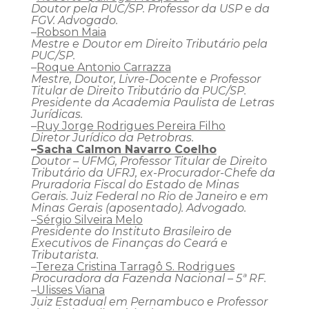
Doutor pela PUC/SP. Professor da USP e da
FGV. Advogado.
–
Robson Maia
Mestre e Doutor em Direito Tributário pela
PUC/SP.
–
Roque Antonio Carrazza
Mestre, Doutor, Livre-Docente e Professor
Titular de Direito Tributário da PUC/SP.
Presidente da Academia Paulista de Letras
Jurídicas.
–
Ruy Jorge Rodrigues Pereira Filho
Diretor Jurídico da Petrobras.
–
Sacha Calmon Navarro Coelho
Doutor – UFMG, Professor Titular de Direito
Tributário da UFRJ, ex-Procurador-Chefe da
Pruradoria Fiscal do Estado de Minas
Gerais. Juiz Federal no Rio de Janeiro e em
Minas Gerais (aposentado). Advogado.
–
Sérgio Silveira Melo
Presidente do Instituto Brasileiro de
Executivos de Finanças do Ceará e
Tributarista.
–
Tereza Cristina Tarragô S. Rodrigues
Procuradora da Fazenda Nacional – 5ª RF.
–
Ulisses Viana
Juiz Estadual em Pernambuco e Professor