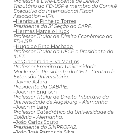
Professor e Livre-Docente de Direito
Tributário da FD-USP e membro do Comitê
Executivo da International Fiscal
Association – IFA.
–
Henrique Pinheiro Torres
Presidente da 3ª Seção do CARF.
–
Hermes Marcelo Huck
Professor Titular de Direito Econômico da
FD-USP.
–
Hugo de Brito Machado
Professor Titular da UFCE e Presidente do
ICET.
Ives Gandra da Silva Martins
Professor Emérito da Universidade
Mackenzie. Presidente do CEU – Centro de
Extensão Universitária.
–
Jayme Asfora
Presidente da OAB/PE.
–
Joachim Englisch
Professor Titular de Direito Tributário da
Universidade de Augsburg – Alemanha.
–
Joachim Lang
Professor Catedrático da Universidade de
Colônia – Alemanha.
–
João Carlos Souto
Presidente do SINPROFAZ.
–
João José Ramos da Silva