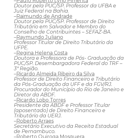
–
Paulo Roberto Lyrio Pimenta
Doutor pela PUC/SP. Professor da UFBA e
Juiz Federal na Bahia
.
–
Raimundo de Andrade
Doutor pela PUC/SP. Professor de Direito
Tributário em Salvador e Membro do
Conselho de Contribuintes – SEFAZ-BA.
–
Raymundo Juliano
Professor Titular de Direito Tributário da
UFPE.
–
Regina Helena Costa
Doutora e Professora de Pós- Graduação da
PUC/SP. Desembargadora Federal do TRF –
3ª Região.
–
Ricardo Almeida Ribeiro da Silva
Professor de Direito Financeiro e Tributário
da Pós-Graduação da UFF e da FGV/RJ.
Procurador do Município do Rio de Janeiro e
Diretor da ABDF.
–
Ricardo Lobo Torres
Presidente da ABDF e Professor Titular
(aposentado) de Direito Financeiro e
Tributário da UERJ.
–
Roberto Arraes
Secretário Executivo da Receita Estadual
de Pernambuco.
–
Roberto Quiroga Mosquera