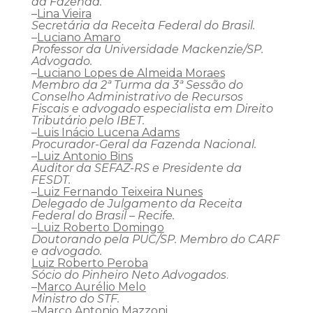
da Fazenda.
–
Lina Vieira
Secretária da Receita Federal do Brasil.
–
Luciano Amaro
Professor da Universidade Mackenzie/SP.
Advogado.
–
Luciano Lopes de Almeida Moraes
Membro da 2ª Turma da 3ª Sessão do
Conselho Administrativo de Recursos
Fiscais e advogado especialista em Direito
Tributário pelo IBET.
–
Luis Inácio Lucena Adams
Procurador-Geral da Fazenda Nacional.
–
Luiz Antonio Bins
Auditor da SEFAZ-RS e Presidente da
FESDT.
–
Luiz Fernando Teixeira Nunes
Delegado de Julgamento da Receita
Federal do Brasil – Recife.
–
Luiz Roberto Domingo
Doutorando pela PUC/SP. Membro do CARF
e advogado.
Luiz Roberto Peroba
Sócio do
Pinheiro Neto Advogados
.
–
Marco Aurélio Melo
Ministro do STF.
–
Marco Antonio Mazzoni