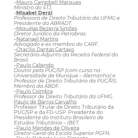
–
Mauro Campbell Marques
Ministro do STJ.
–
Misabel Derzi
Professora de Direito Tributário da UFMG e
Presidente da ABRADT.
–
Miquéias Bezerra Simões
Diretor Jurídico da Petrobras.
–
Natanael Martins
Advogado e ex-membro do CARF.
–
Otacílio Dantas Cartaxo
Secretário-Adjunto da Receita Federal do
Brasil.
–
Paulo Caliendo
Doutor pela PUC/SP (com curso na
Universidade de Munique – Alemanha) e
Professor de Direito Tributário da PUC/RS.
Membro da ABDF.
–
Paulo Coimbra
Professor de Direito Tributário da UFMG.
Paulo de Barros Carvalho
Professor Titular de Direito Tributário da
PUC/SP e da FD-USP. Presidente do
Presidente do Instituto Brasileiro de
Estudos Tributários – IBET
.
–
Paulo Mendes de Oliveira
Diretor-Geral da Escola Superior PGFN.