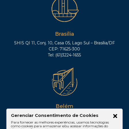
Brasília
SHIS QI 11, Conj. 10, Casa 05, Lago Sul – Brasília/DF
CEP: 71625-300
Tel: (61)3224-1655
Belém
Av. Visconde de Souza Franco, 05, Sala 2102 –
Gerenciar Consentimento de Cookies
Edifício Quadra Corporate, Umarizal – Belém/PA
Para fornecer as melhores experiências, usamos tecnologias
como cookies para armazenar e/ou acessar informações do
CEP: 66053-000