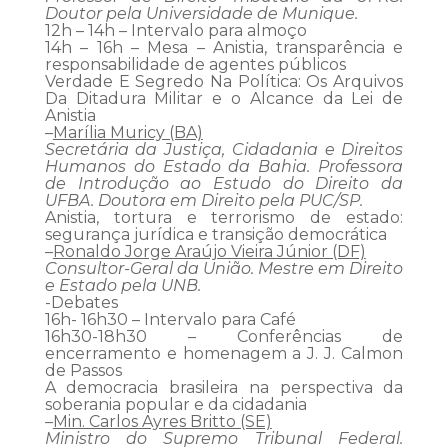
Doutor pela Universidade de Munique.
12h – 14h – Intervalo para almoço
14h – 16h – Mesa – Anistia, transparência e
responsabilidade de agentes públicos
Verdade E Segredo Na Política: Os Arquivos
Da Ditadura Militar e o Alcance da Lei de
Anistia
–
Marília Muricy (BA)
Secretária da Justiça, Cidadania e Direitos
Humanos do Estado da Bahia. Professora
de Introdução ao Estudo do Direito da
UFBA. Doutora em Direito pela PUC/SP.
Anistia, tortura e terrorismo de estado:
segurança jurídica e transição democrática
–
Ronaldo Jorge Araújo Vieira Júnior (DF)
Consultor-Geral da União. Mestre em Direito
e Estado pela UNB.
-Debates
16h- 16h30 – Intervalo para Café
16h30-18h30 – Conferências de
encerramento e homenagem a J. J. Calmon
de Passos
A democracia brasileira na perspectiva da
soberania popular e da cidadania
–
Min. Carlos Ayres Britto (SE)
Ministro do Supremo Tribunal Federal.