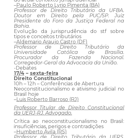
–
Paulo Roberto Lyrio Pimenta (BA)
Professor de Direito Tributário da UFBA.
Doutor em Direito pela PUC/SP. Juiz
Presidente do Foro da Justiça Federal na
Bahia.
Evolução da jurisprudência do stf sobre
tipos e conceitos tributários
–
Aldemario Araujo Castro (DF)
Professor de Direito Tributário da
Universidade Católica de Brasília.
Procurador da Fazenda Nacional.
Corregedor-Geral da Advocacia da União.
-Debates
17/4
–
sexta-feira
Direito Constitucional
10h – 12h – Conferências de Abertura
Neoconstitucionalismo e ativismo judicial no
Brasil hoje
–
Luis Roberto Barroso (RJ)
Professor Titular de Direito Constitucional
da UERJ-RJ. Advogado.
Crítica ao neoconstitucionalismo no Brasil:
insuficiências, perigos e contradições
–
Humberto Ávila (RS)
Professor de Direito Tributário da UFRS.