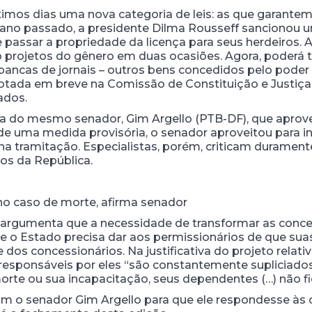
mos dias uma nova categoria de leis: as que garantem 
o ano passado, a presidente Dilma Rousseff sancionou 
e passar a propriedade da licença para seus herdeiros. A
o projetos do gênero em duas ocasiões. Agora, poderá t
bancas de jornais – outros bens concedidos pelo poder 
 votada em breve na Comissão de Constituição e Justiça
ados.
ia do mesmo senador, Gim Argello (PTB-DF), que aprov
de uma medida provisória, o senador aproveitou para in
na tramitação. Especialistas, porém, criticam durament
ios da República.
 no caso de morte, afirma senador
 argumenta que a necessidade de transformar as conc
ue o Estado precisa dar aos permissionários de que suas
os concessionários. Na justificativa do projeto relati
s responsáveis por eles “são constantemente supliciado
morte ou sua incapacitação, seus dependentes (…) não 
 o senador Gim Argello para que ele respondesse às crí