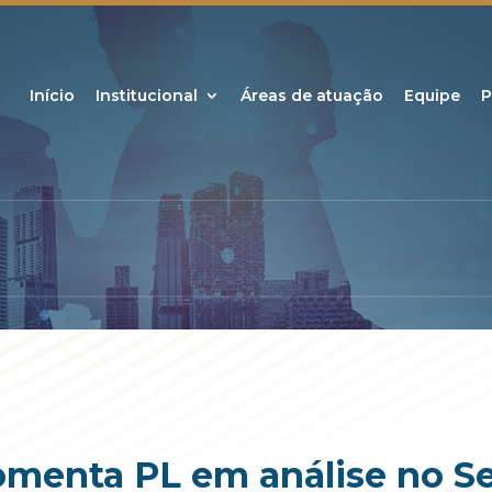
Início
Institucional
Áreas de atuação
Equipe
P
comenta PL em análise no S