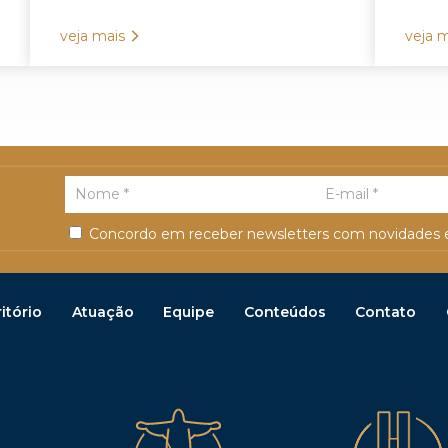
veja mais
veja m
Concordo em receber newsletters com novidades e
itório
Atuação
Equipe
Conteúdos
Contato