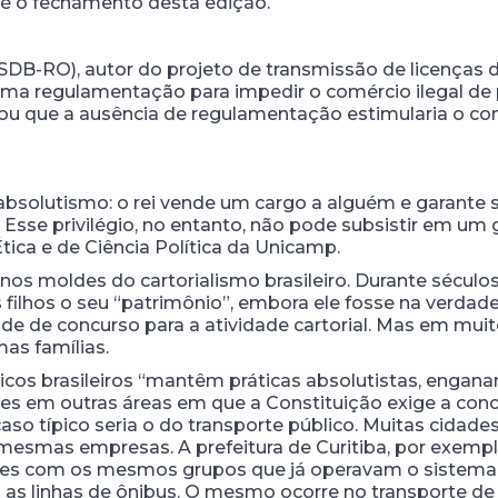
é o fechamento desta edição.
B-RO), autor do projeto de transmissão de licenças de tá
uma regulamentação para impedir o comércio ilegal de 
ou que a ausência de regulamentação estimularia o co
absolutismo: o rei vende um cargo a alguém e garante 
sse privilégio, no entanto, não pode subsistir em um 
ica e de Ciência Política da Unicamp.
 nos moldes do cartorialismo brasileiro. Durante séculos,
s filhos o seu “patrimônio”, embora ele fosse na verda
de de concurso para a atividade cartorial. Mas em mui
as famílias.
cos brasileiros “mantêm práticas absolutistas, engan
ões em outras áreas em que a Constituição exige a conc
so típico seria o do transporte público. Muitas cidades
esmas empresas. A prefeitura de Curitiba, por exemplo,
es com os mesmos grupos que já operavam o sistema. 
as as linhas de ônibus. O mesmo ocorre no transporte de