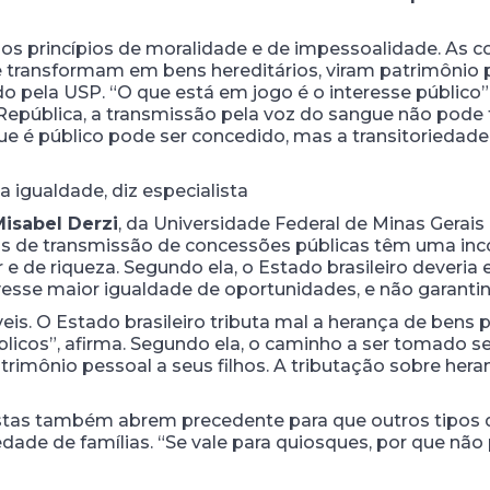
ir os princípios de moralidade e de impessoalidade. As
 transformam em bens hereditários, viram patrimônio p
do pela USP. “O que está em jogo é o interesse público”,
República, a transmissão pela voz do sangue não pode f
ue é público pode ser concedido, mas a transitoriedade
a igualdade, diz especialista
isabel Derzi
, da Universidade Federal de Minas Gerais
tas de transmissão de concessões públicas têm uma in
e de riqueza. Segundo ela, o Estado brasileiro deveria
esse maior igualdade de oportunidades, e não garantind
s. O Estado brasileiro tributa mal a herança de bens pa
blicos”, afirma. Segundo ela, o caminho a ser tomado s
rimônio pessoal a seus filhos. A tributação sobre her
stas também abrem precedente para que outros tipos 
de de famílias. “Se vale para quiosques, por que não