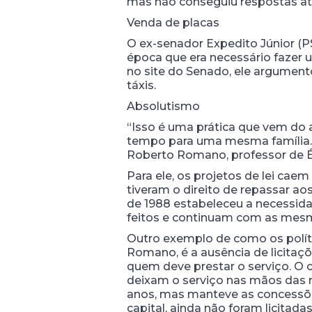
mas não conseguiu respostas at
Venda de placas
O ex-senador Expedito Júnior (PSD
época que era necessário fazer 
no site do Senado, ele argument
táxis.
Absolutismo
“Isso é uma prática que vem do 
tempo para uma mesma família. E
Roberto Romano, professor de Ét
Para ele, os projetos de lei caem
tiveram o direito de repassar ao
de 1988 estabeleceu a necessida
feitos e continuam com as mesm
Outro exemplo de como os políti
Romano, é a ausência de licitaç
quem deve prestar o serviço. O ca
deixam o serviço nas mãos das m
anos, mas manteve as concessõ
capital, ainda não foram licitad