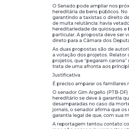
O Senado pode ampliar nos próxi
hereditária de bens públicos. N
garantindo a taxistas o direito d
de muita relutância: havia vetad
hereditariedade de quiosques e 
particular. A proposta deve ser
direto para a Câmara dos Deput
As duas propostas são de autor
a votação dos projetos. Relator 
projetos, que “pegaram carona” 
trata de uma afronta aos princíp
Justificativa
É preciso amparar os familiares
O senador Gim Argello (PTB-DF)
hereditário se deve à garantia q
desamparadas no caso da morte d
jornais, o senador afirma que o
garantia legal de que, com sua 
A reportagem tentou contato com