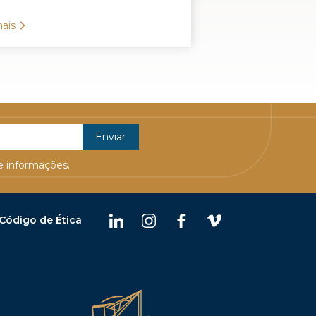
ais
 informações.
Código de Ética