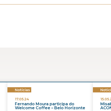
Notícias
Notíc
17.05.24
15.05.
Fernando Moura participa do
Misab
Welcome Coffee – Belo Horizonte
ACON