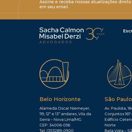
Assine e receba nossas atualizações direto
em seu email.
Escr
Belo Horizonte
São Paulo
Alameda Oscar Niemeyer,
Av. Paulista, 18
119, 12º e 13º andares, Vila da
Conjuntos 167 
Serra – Nova Lima/MG
Edifício Ceten
CEP: 34006-056
Norte
Tel: (31)3289-0900
Bela Vista – S