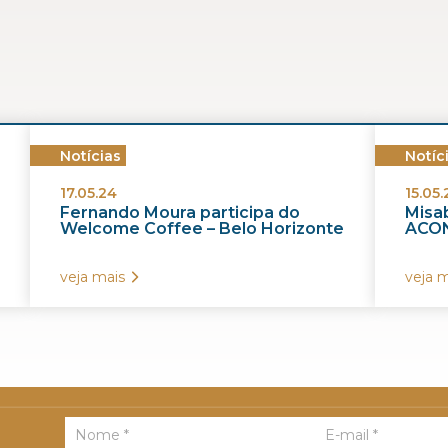
Notícias
Notíc
17.05.24
15.05.
Fernando Moura participa do
Misab
Welcome Coffee – Belo Horizonte
ACON
veja mais
veja m