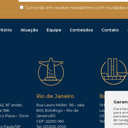
Concordo em receber newsletters com novidades e
itório
Atuação
Equipe
Conteúdos
Contato
Rio de Janeiro
Brasília
Geren
42, 16º andar,
Rua Lauro Müller, 116 – sala
SHIS QI 11, Conj.
Para for
e 168,
605, Botafogo – Rio de
Lago Sul – Brasí
para arm
co Plaza – Torre
Janeiro/RJ
CEP: 71625-300
para ess
de navega
CEP: 22290-160
Tel: (61)3224-165
consenti
ão Paulo/SP
Tel: (21)3212-0100