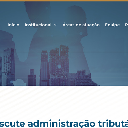
Início
Institucional
Áreas de atuação
Equipe
P
iscute administração tribut