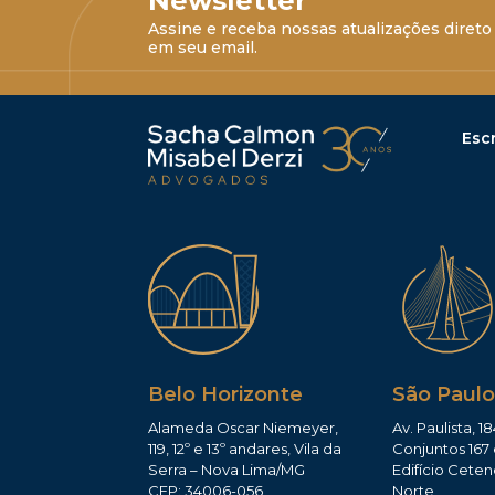
Newsletter
Assine e receba nossas atualizações direto
em seu email.
Escr
Belo Horizonte
São Paulo
Alameda Oscar Niemeyer,
Av. Paulista, 18
119, 12º e 13º andares, Vila da
Conjuntos 167 
Serra – Nova Lima/MG
Edifício Ceten
CEP: 34006-056
Norte