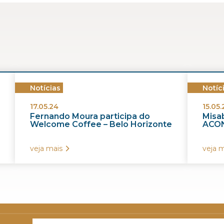
Notícias
Notíc
17.05.24
15.05.
Fernando Moura participa do
Misab
Welcome Coffee – Belo Horizonte
ACON
veja mais
veja m