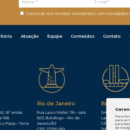
Concordo em receber newsletters com novidades e
itório
Atuação
Equipe
Conteúdos
Contato
Rio de Janeiro
Brasília
Geren
42, 16º andar,
Rua Lauro Müller, 116 – sala
SHIS QI 11, Conj.
Para for
e 168,
605, Botafogo – Rio de
Lago Sul – Brasí
para arm
co Plaza – Torre
Janeiro/RJ
CEP: 71625-300
para ess
de navega
CEP: 22290-160
Tel: (61)3224-165