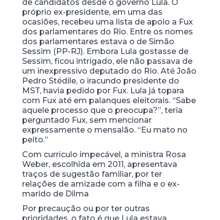
de candidatos desde o governo Lula. O
próprio ex-presidente, em uma das
ocasiões, recebeu uma lista de apoio a Fux
dos parlamentares do Rio. Entre os nomes
dos parlamentares estava o de Simão
Sessim (PP-RJ). Embora Lula gostasse de
Sessim, ficou intrigado, ele não passava de
um inexpressivo deputado do Rio. Até João
Pedro Stédile, o iracundo presidente do
MST, havia pedido por Fux. Lula já topara
com Fux até em palanques eleitorais. “Sabe
aquele processo que o preocupa?”, teria
perguntado Fux, sem mencionar
expressamente o mensalão. “Eu mato no
peito.”
Com currículo impecável, a ministra Rosa
Weber, escolhida em 2011, apresentava
traços de sugestão familiar, por ter
relações de amizade com a filha e o ex-
marido de Dilma
Por precaução ou por ter outras
prioridades, o fato é que Lula estava