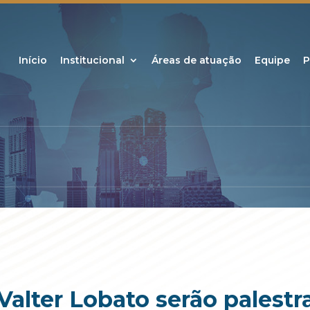
Início
Institucional
Áreas de atuação
Equipe
P
 Valter Lobato serão palest