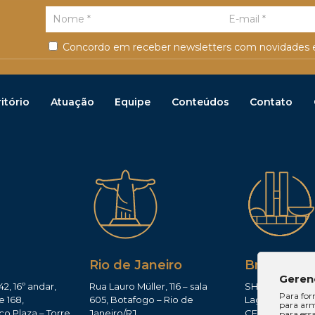
Concordo em receber newsletters com novidades e
itório
Atuação
Equipe
Conteúdos
Contato
Rio de Janeiro
Brasília
Geren
42, 16º andar,
Rua Lauro Müller, 116 – sala
SHIS QI 11, Conj.
Para for
e 168,
605, Botafogo – Rio de
Lago Sul – Brasí
para arm
co Plaza – Torre
Janeiro/RJ
CEP: 71625-300
para ess