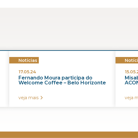
Notícias
Notíc
17.05.24
15.05.
Fernando Moura participa do
Misab
Welcome Coffee – Belo Horizonte
ACON
veja mais
veja m