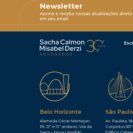
Newsletter
Assine e receba nossas atualizações direto
em seu email.
Escr
Belo Horizonte
São Paulo
Alameda Oscar Niemeyer,
Av. Paulista, 18
119, 12º e 13º andares, Vila da
Conjuntos 167 
Serra – Nova Lima/MG
Edifício Ceten