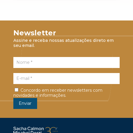
Newsletter
Assine e receba nossas atualizações direto em
seu email.
Concordo em receber newsletters com
novidades e informações.