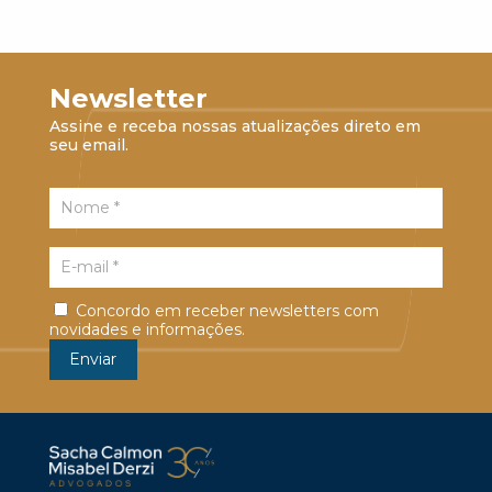
Newsletter
Assine e receba nossas atualizações direto em
seu email.
Concordo em receber newsletters com
novidades e informações.