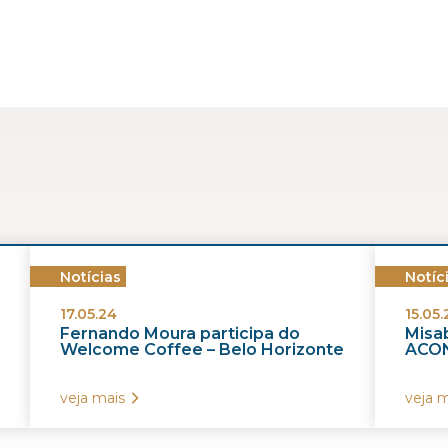
Notícias
Notíc
17.05.24
15.05.
Fernando Moura participa do
Misab
Welcome Coffee – Belo Horizonte
ACON
veja mais
veja m