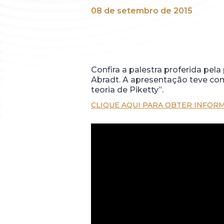
08 de setembro de 2015
Confira a palestra proferida pel
Abradt. A apresentação teve como
teoria de Piketty”.
CLIQUE AQUI PARA OBTER INFOR