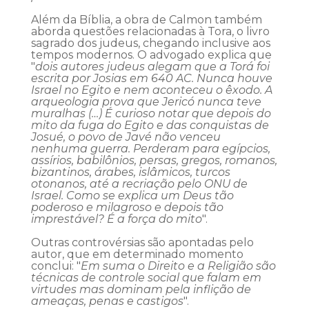
Além da Bíblia, a obra de Calmon também
aborda questões relacionadas à Tora, o livro
sagrado dos judeus, chegando inclusive aos
tempos modernos. O advogado explica que
"
dois autores judeus alegam que a Torá foi
escrita por Josias em 640 AC. Nunca houve
Israel no Egito e nem aconteceu o êxodo. A
arqueologia prova que Jericó nunca teve
muralhas (…) É curioso notar que depois do
mito da fuga do Egito e das conquistas de
Josué, o povo de Javé não venceu
nenhuma guerra. Perderam para egípcios,
assírios, babilônios, persas, gregos, romanos,
bizantinos, árabes, islâmicos, turcos
otonanos, até a recriação pelo ONU de
Israel. Como se explica um Deus tão
poderoso e milagroso e depois tão
imprestável? É a força do mito
".
Outras controvérsias são apontadas pelo
autor, que em determinado momento
conclui: "
Em suma o Direito e a Religião são
técnicas de controle social que falam em
virtudes mas dominam pela inflição de
ameaças, penas e castigos
".