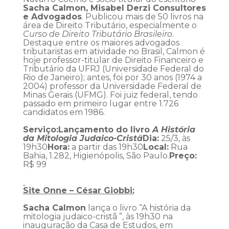
Sacha Calmon, Misabel Derzi Consultores
e Advogados
. Publicou mais de 50 livros na
área de Direito Tributário, especialmente o
Curso de Direito Tributário Brasileiro
.
Destaque entre os maiores advogados
tributaristas em atividade no Brasil, Calmon é
hoje professor-titular de Direito Financeiro e
Tributário da UFRJ (Universidade Federal do
Rio de Janeiro); antes, foi por 30 anos (1974 a
2004) professor da Universidade Federal de
Minas Gerais (UFMG). Foi juiz federal, tendo
passado em primeiro lugar entre 1.726
candidatos em 1986.
Serviço:
Lançamento do livro
A História
da Mitologia Judaico-Cristã
Dia:
25/3, às
19h30
Hora:
a partir das 19h30
Local:
Rua
Bahia, 1.282, Higienópolis, São Paulo.
Preço:
R$ 99
Site Onne – César Giobbi:
Sacha Calmon
lança o livro “A história da
mitologia judaico-cristã ”, às 19h30 na
inauguração da Casa de Estudos, em