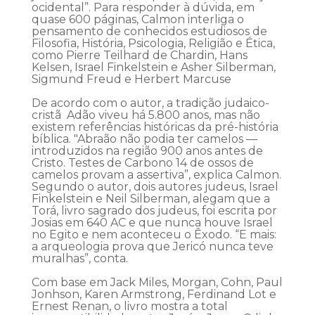
ocidental”. Para responder à dúvida, em
quase 600 páginas, Calmon interliga o
pensamento de conhecidos estudiosos de
Filosofia, História, Psicologia, Religião e Ética,
como Pierre Teilhard de Chardin, Hans
Kelsen, Israel Finkelstein e Asher Silberman,
Sigmund Freud e Herbert Marcuse
De acordo com o autor, a tradição judaico-
cristã Adão viveu há 5.800 anos, mas não
existem referências históricas da pré-história
bíblica. "Abraão não podia ter camelos —
introduzidos na região 900 anos antes de
Cristo. Testes de Carbono 14 de ossos de
camelos provam a assertiva”, explica Calmon.
Segundo o autor, dois autores judeus, Israel
Finkelstein e Neil Silberman, alegam que a
Torá, livro sagrado dos judeus, foi escrita por
Josias em 640 AC e que nunca houve Israel
no Egito e nem aconteceu o Êxodo. “E mais:
a arqueologia prova que Jericó nunca teve
muralhas”, conta.
Com base em Jack Miles, Morgan, Cohn, Paul
Jonhson, Karen Armstrong, Ferdinand Lot e
Ernest Renan, o livro mostra a total