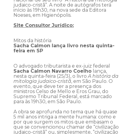
judaico-cristã”. A noite de autógrafos terá
início às 19h30, na nova sede da Editora
Noeses, em Higienópolis.
Site Consultor Jurídico:
Mitos da história
Sacha Calmon lança livro nesta quinta-
feira em SP
O advogado tributarista e ex-juiz federal
Sacha Calmon Navarro Coelho
lança,
nesta quinta-feira (25/3), o livro
A história da
mitologia judaico-cristã
, em São Paulo. O
evento, que deve ter a presença dos
ministros Celso de Mello e Eros Grau, do
Supremo Tribunal Federal, está marcado
para às 19h30, em São Paulo.
A obra se aprofunda no tema que há quase
5 mil anos intriga a mente humana: como e
por que surgem os mitos que embasam o
que se convencionou chamar de “civilização
judaico-cristã” ou, simplesmente, “civilização