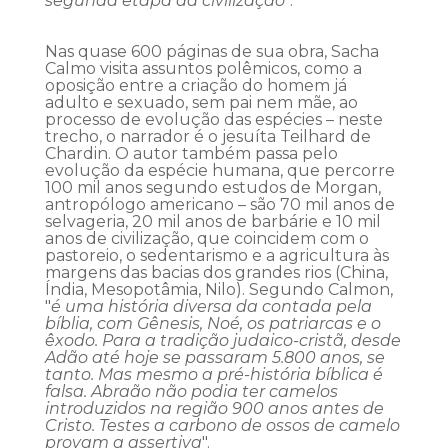
segunda etapa da civilização
".
Nas quase 600 páginas de sua obra, Sacha
Calmo visita assuntos polêmicos, como a
oposição entre a criação do homem já
adulto e sexuado, sem pai nem mãe, ao
processo de evolução das espécies – neste
trecho, o narrador é o jesuíta Teilhard de
Chardin. O autor também passa pelo
evolução da espécie humana, que percorre
100 mil anos segundo estudos de Morgan,
antropólogo americano – são 70 mil anos de
selvageria, 20 mil anos de barbárie e 10 mil
anos de civilização, que coincidem com o
pastoreio, o sedentarismo e a agricultura às
margens das bacias dos grandes rios (China,
Índia, Mesopotâmia, Nilo). Segundo Calmon,
"
é uma história diversa da contada pela
bíblia, com Gênesis, Noé, os patriarcas e o
êxodo. Para a tradição judaico-cristã, desde
Adão até hoje se passaram 5.800 anos, se
tanto. Mas mesmo a pré-história bíblica é
falsa. Abraão não podia ter camelos
introduzidos na região 900 anos antes de
Cristo. Testes a carbono de ossos de camelo
provam a assertiva
".