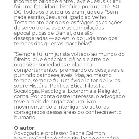
incompatibilidade entre Javé e Jesus. O link
foi uma fatalidade histórica porque até 150
DC, todos os discípulos eram judeus. “Sem
nada escrito, Jesus foi ligado ao Velho
Testamento por dois elos frágeis: as canções
do servo de Isaias 2 e as compilações
apocalípticas de Daniel, que são
desesperadas — ao estilo do judaísmo dos
tempos das guerras macabéias”.
“Sempre fui um jurista voltado ao mundo do
Direito, que é técnica, ciência e arte de
organizar sociedades e planificar
comportamentos, premiando os desejáveis e
punindo os indesejáveis. Mas, ao mesmo
tempo, sempre fui um ávido leitor de livros
sobre História, Política, Ética, Filosofia,
Sociologia, Psicologia, Economia e Religião”,
conta. Por conta deste interesse, o advogado
teve a ideia de organizar um livro
movimentando e interligando autores
consagrados dessas áreas do conhecimento
humano.
O autor
Advogado e professor Sacha Calmon
Navarro Coelho é sócio titular do escritório