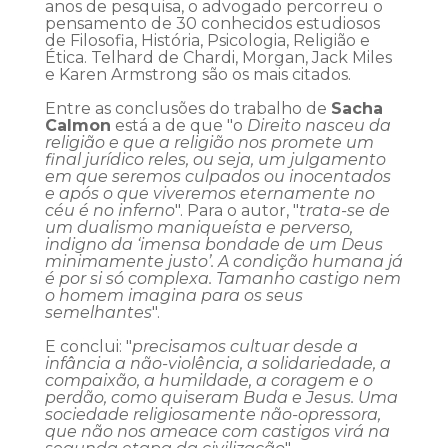
anos de pesquisa, o advogado percorreu o
pensamento de 30 conhecidos estudiosos
de Filosofia, História, Psicologia, Religião e
Ética. Telhard de Chardi, Morgan, Jack Miles
e Karen Armstrong são os mais citados.
Entre as conclusões do trabalho de
Sacha
Calmon
está a de que "o
Direito nasceu da
religião e que a religião nos promete um
final jurídico reles, ou seja, um julgamento
em que seremos culpados ou inocentados
e após o que viveremos eternamente no
céu é no inferno
". Para o autor, "
trata-se de
um dualismo maniqueísta e perverso,
indigno da ‘imensa bondade de um Deus
minimamente justo’. A condição humana já
é por si só complexa. Tamanho castigo nem
o homem imagina para os seus
semelhantes
".
E conclui: "
precisamos cultuar desde a
infância a não-violência, a solidariedade, a
compaixão, a humildade, a coragem e o
perdão, como quiseram Buda e Jesus. Uma
sociedade religiosamente não-opressora,
que não nos ameace com castigos virá na