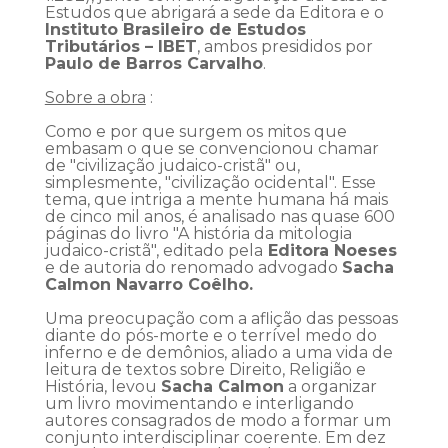
Estudos que abrigará a sede da Editora e o
Instituto Brasileiro de Estudos
Tributários – IBET
, ambos presididos por
Paulo de Barros Carvalho
.
Sobre a obra
:
Como e por que surgem os mitos que
embasam o que se convencionou chamar
de "civilização judaico-cristã" ou,
simplesmente, "civilização ocidental". Esse
tema, que intriga a mente humana há mais
de cinco mil anos, é analisado nas quase 600
páginas do livro "A história da mitologia
judaico-cristã", editado pela
Editora Noeses
e de autoria do renomado advogado
Sacha
Calmon Navarro Coêlho.
Uma preocupação com a aflição das pessoas
diante do pós-morte e o terrível medo do
inferno e de demônios, aliado a uma vida de
leitura de textos sobre Direito, Religião e
História, levou
Sacha Calmon
a organizar
um livro movimentando e interligando
autores consagrados de modo a formar um
conjunto interdisciplinar coerente. Em dez