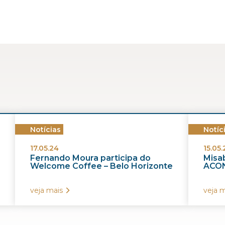
Notícias
Notíc
17.05.24
15.05.
Fernando Moura participa do
Misab
Welcome Coffee – Belo Horizonte
ACON
veja mais
veja m