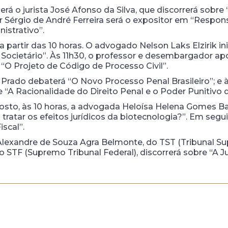
erá o jurista José Afonso da Silva, que discorrerá sobre 
r Sérgio de André Ferreira será o expositor em “Respon
istrativo”.
 a partir das 10 horas. O advogado Nelson Laks Elzirik i
Societário”. Às 11h30, o professor e desembargador a
“O Projeto de Código de Processo Civil”.
 Prado debaterá “O Novo Processo Penal Brasileiro”; e 
e “A Racionalidade do Direito Penal e o Poder Punitivo
gosto, às 10 horas, a advogada Heloísa Helena Gomes B
 tratar os efeitos jurídicos da biotecnologia?”. Em se
iscal”.
 Alexandre de Souza Agra Belmonte, do TST (Tribunal Sup
o STF (Supremo Tribunal Federal), discorrerá sobre “A J