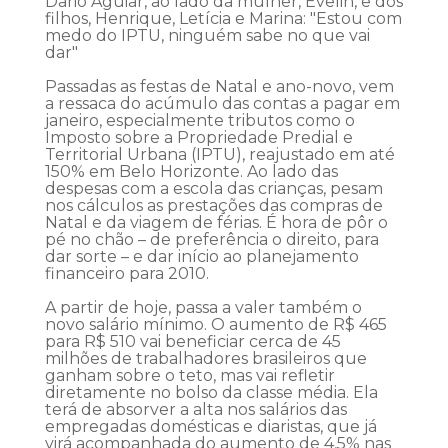
Dario Aguiar, ao lado da mulher, Evelin, e dos
filhos, Henrique, Letícia e Marina: "Estou com
medo do IPTU, ninguém sabe no que vai
dar"
Passadas as festas de Natal e ano-novo, vem
a ressaca do acúmulo das contas a pagar em
janeiro, especialmente tributos como o
Imposto sobre a Propriedade Predial e
Territorial Urbana (IPTU), reajustado em até
150% em Belo Horizonte. Ao lado das
despesas com a escola das crianças, pesam
nos cálculos as prestações das compras de
Natal e da viagem de férias. É hora de pôr o
pé no chão – de preferência o direito, para
dar sorte – e dar início ao planejamento
financeiro para 2010.
A partir de hoje, passa a valer também o
novo salário mínimo. O aumento de R$ 465
para R$ 510 vai beneficiar cerca de 45
milhões de trabalhadores brasileiros que
ganham sobre o teto, mas vai refletir
diretamente no bolso da classe média. Ela
terá de absorver a alta nos salários das
empregadas domésticas e diaristas, que já
virá acompanhada do aumento de 4,5% nas