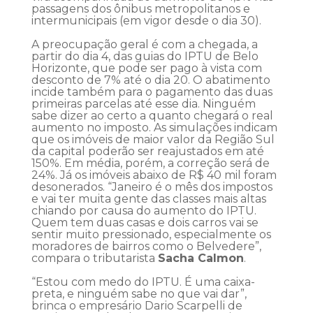
passagens dos ônibus metropolitanos e
intermunicipais (em vigor desde o dia 30).
A preocupação geral é com a chegada, a
partir do dia 4, das guias do IPTU de Belo
Horizonte, que pode ser pago à vista com
desconto de 7% até o dia 20. O abatimento
incide também para o pagamento das duas
primeiras parcelas até esse dia. Ninguém
sabe dizer ao certo a quanto chegará o real
aumento no imposto. As simulações indicam
que os imóveis de maior valor da Região Sul
da capital poderão ser reajustados em até
150%. Em média, porém, a correção será de
24%. Já os imóveis abaixo de R$ 40 mil foram
desonerados. “Janeiro é o mês dos impostos
e vai ter muita gente das classes mais altas
chiando por causa do aumento do IPTU.
Quem tem duas casas e dois carros vai se
sentir muito pressionado, especialmente os
moradores de bairros como o Belvedere”,
compara o tributarista
Sacha Calmon
.
“Estou com medo do IPTU. É uma caixa-
preta, e ninguém sabe no que vai dar”,
brinca o empresário Dario Scarpelli de