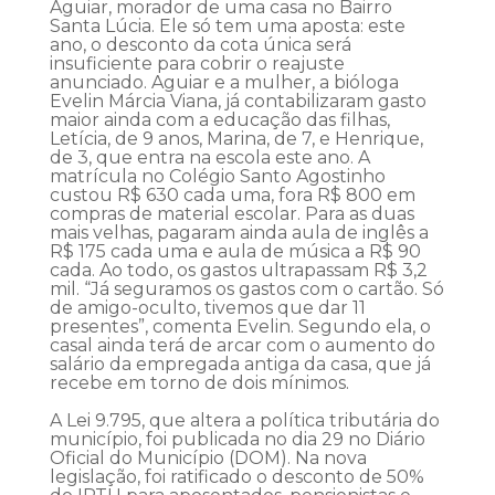
Aguiar, morador de uma casa no Bairro
Santa Lúcia. Ele só tem uma aposta: este
ano, o desconto da cota única será
insuficiente para cobrir o reajuste
anunciado. Aguiar e a mulher, a bióloga
Evelin Márcia Viana, já contabilizaram gasto
maior ainda com a educação das filhas,
Letícia, de 9 anos, Marina, de 7, e Henrique,
de 3, que entra na escola este ano. A
matrícula no Colégio Santo Agostinho
custou R$ 630 cada uma, fora R$ 800 em
compras de material escolar. Para as duas
mais velhas, pagaram ainda aula de inglês a
R$ 175 cada uma e aula de música a R$ 90
cada. Ao todo, os gastos ultrapassam R$ 3,2
mil. “Já seguramos os gastos com o cartão. Só
de amigo-oculto, tivemos que dar 11
presentes”, comenta Evelin. Segundo ela, o
casal ainda terá de arcar com o aumento do
salário da empregada antiga da casa, que já
recebe em torno de dois mínimos.
A Lei 9.795, que altera a política tributária do
município, foi publicada no dia 29 no Diário
Oficial do Município (DOM). Na nova
legislação, foi ratificado o desconto de 50%