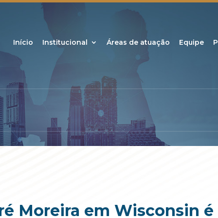
Início
Institucional
Áreas de atuação
Equipe
P
ré Moreira em Wisconsin é