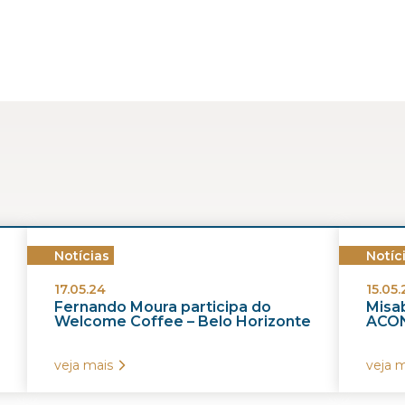
Notícias
Notíc
17.05.24
15.05.
Fernando Moura participa do
Misab
Welcome Coffee – Belo Horizonte
ACON
veja mais
veja m