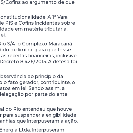
PIS/Cofins ao argumento de que
nstitucionalidade. A 1ª Vara
e PIS e Cofins incidentes sobre
lidade em matéria tributária,
ei.
Rio S/A, o Complexo Maracanã
do de liminar para que fosse
 receitas financeiras, inclusive
Decreto 8.426/2015. A defesa foi
bservância ao princípio da
 o fato gerador, contribuinte, o
stos em lei. Sendo assim, a
 delegação por parte do ente
ral do Rio entendeu que houve
r para suspender a exigibilidade
panhias que interpuseram a ação.
 Energia Ltda. interpuseram