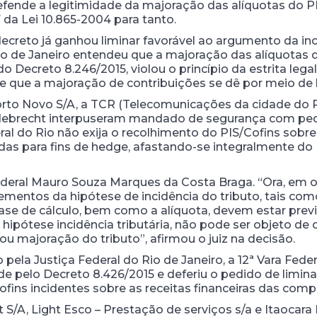
 defende a legitimidade da majoração das alíquotas do 
7 da Lei 10.865-2004 para tanto.
creto já ganhou liminar favorável ao argumento da inco
io de Janeiro entendeu que a majoração das alíquotas d
do Decreto 8.246/2015, violou o princípio da estrita lega
e que a majoração de contribuições se dê por meio de l
orto Novo S/A, a TCR (Telecomunicações da cidade do 
Odebrecht interpuseram mandado de segurança com pedi
l do Rio não exija o recolhimento do PIS/Cofins sobre as
das para fins de hedge, afastando-se integralmente do 
federal Mauro Souza Marques da Costa Braga. “Ora, em o
lementos da hipótese de incidência do tributo, tais como
ase de cálculo, bem como a alíquota, devem estar previ
 hipótese incidência tributária, não pode ser objeto de
ou majoração do tributo”, afirmou o juiz na decisão.
ela Justiça Federal do Rio de Janeiro, a 12ª Vara Fede
ade pelo Decreto 8.426/2015 e deferiu o pedido de limina
ofins incidentes sobre as receitas financeiras das com
S/A, Light Esco – Prestação de serviços s/a e Itaocara