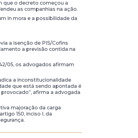
em que o decreto começou a
fendeu as companhias na ação.
um in mora e a possibilidade da
via a isenção de PIS/Cofins
ndamento a previsão contida na
.442/05, os advogados afirmam
dica a inconstitucionalidade
alidade que está sendo apontada é
 é provocado”, afirma a advogada
etiva majoração da carga
tigo 150, inciso I, da
segurança.