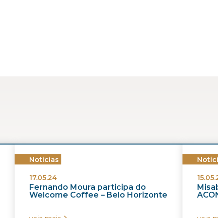
Notícias
Notíc
17.05.24
15.05.
Fernando Moura participa do
Misab
Welcome Coffee – Belo Horizonte
ACON