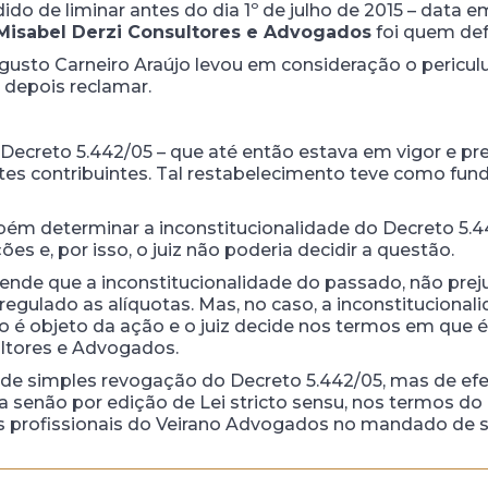
 de liminar antes do dia 1º de julho de 2015 – data 
isabel Derzi Consultores e Advogados
foi quem de
ugusto Carneiro Araújo levou em consideração o pericul
 depois reclamar.
Decreto 5.442/05 – que até então estava em vigor e pre
estes contribuintes. Tal restabelecimento teve como fu
mbém determinar a inconstitucionalidade do Decreto 5
es e, por isso, o juiz não poderia decidir a questão.
ende que a inconstitucionalidade do passado, não preju
 regulado as alíquotas. Mas, no caso, a inconstitucion
ão é objeto da ação e o juiz decide nos termos em que
ultores e Advogados.
a de simples revogação do Decreto 5.442/05, mas de ef
da senão por edição de Lei stricto sensu, nos termos do ar
os profissionais do Veirano Advogados no mandado de 