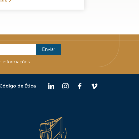
ais
 informações.
Código de Ética