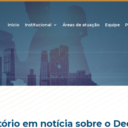
Início
Institucional
Áreas de atuação
Equipe
P
itório em notícia sobre o D