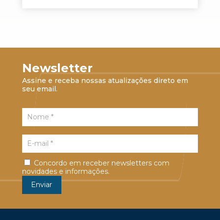
Newsletter
Assine e receba nossas atualizações direto em
seu email.
Concordo em receber newsletters com
novidades e informações.