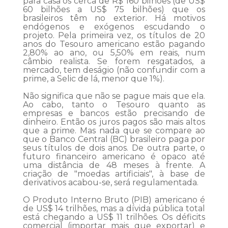
para casa os cerca de R$ 160 bilhões (de US$
60 bilhões a US$ 75 bilhões) que os
brasileiros têm no exterior. Há motivos
endógenos e exógenos escudando o
projeto. Pela primeira vez, os títulos de 20
anos do Tesouro americano estão pagando
2,80% ao ano, ou 5,50% em reais, num
câmbio realista. Se forem resgatados, a
mercado, tem deságio (não confundir com a
prime, a Selic de lá, menor que 1%).
Não significa que não se pague mais que ela.
Ao cabo, tanto o Tesouro quanto as
empresas e bancos estão precisando de
dinheiro. Então os juros pagos são mais altos
que a prime. Mas nada que se compare ao
que o Banco Central (BC) brasileiro paga por
seus títulos de dois anos. De outra parte, o
futuro financeiro americano é opaco até
uma distância de 48 meses à frente. A
criação de "moedas artificiais", à base de
derivativos acabou-se, será regulamentada.
O Produto Interno Bruto (PIB) americano é
de US$ 14 trilhões, mas a dívida pública total
está chegando a US$ 11 trilhões. Os déficits
comercial (importar mais que exportar) e