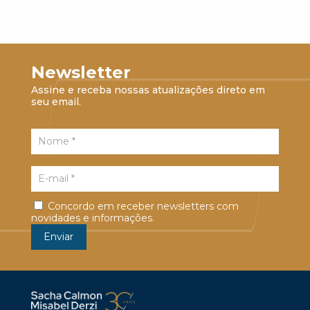
Newsletter
Assine e receba nossas atualizações direto em
seu email.
Concordo em receber newsletters com
novidades e informações.