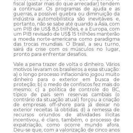
fiscal (gastar mais do que arrecadar) tendem
a continuar. Os programas de ajuda e as
guerras, a possível quebra ou diminuição da
indústria automobilística são inevitáveis e,
portanto, não se sabe até quando a Ásia, com
um PIB de US$ 8,5 trilhões, e a Europa, com
um PIB revisado de US$ 15 trilhões manterão
a moeda norte-americana como paradigma
das trocas mundiais. O Brasil, a seu turno,
sairá da crise com os músculos no lugar,
pronto para enfrentar desafios.
Vale a pena trazer de volta o dinheiro. Vários
motivos levaram os brasileiros a essa situação:
a) o longo processo inflacionário jogou muito
dinheiro para o exterior em busca de
proteção; b) o medo de confiscos fez mais do
mesmo; c) a política de controle do BC,
típico de país sem reservas cambiais (o
contrário da situação atual) forçou a criação
de empresas off-shore para já deixar no
exterior receitas lá obtidas; d) a remessa de
recursos oriundos de atividades ilícitas
incentivou, é claro, também, o processo de
expatriação, como ocorre mundo afora.
Deu-se que, com a valorização de cinco anos