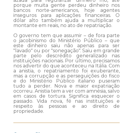
azada para regularizar dinheiro frio, até
porque muita gente perdeu dinheiro nos
bancos norte-americanos, hoje agentes
inseguros para aplicações financeiras. O
dólar alto também ajuda a multiplicar o
montante em reais, no ato de repatriação.
O governo tem que assumir – de fora parte
o jacobinismo do Ministério Público – que
este dinheiro saiu não apenas para ser
"lavado" ou por "sonegação". Saiu em grande
parte pelo descrédito generalizado nas
instituições nacionais. Por último, precisamos
nos advertir do que aconteceu na Itália. Com
a anistia, o repatriamento foi exuberante,
mas a corrupção e as perseguições do fisco
e do Ministério Público italiano puseram
tudo a perder. Nova e maior expatriação
ocorreu. Anistia tem a ver com amnésia, salvo
em casos de tortura. Significa esquecer o
passado. Vida nova, fé nas instituições e
respeito às pessoas e ao direito de
propriedade.