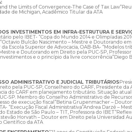
A:
and the Limits of Convergence-The Case of Tax Law”Reuv
sidade de Michigan, Acadêmico Titular da ATA
DOS INVESTIMENTOS EM INFRA-ESTRUTURA E SERVI
ributário pelo IBET- “Copa do Mundo 2014 e Olimpíadas 201
io”Octavio Bulcão Nascimento – Mestre e Doutorando em 
 da Escola Superior de Advocacia, OAB-BA- “Modelos tri
(Mestre e Doutorando em Direito pela PUC-SP, Professor 
e investimentos e o princípio da livre concorrência”Diego
SSO ADMINISTRATIVO E JUDICIAL TRIBUTÁRIOS
Presi
eito pela PUC-SP, Conselheiro do CARF, Presidente da 
ncia do CARF em planejamento tributário. Situação atua
UC-SP. Membro do Conselho Administrativo de Recursos 
cesso de execução fiscal”Betina Grupenmacher – Doutora
ATA- “Execução Fiscal Administrativa”Andrea Darzé – Mes
do Estado de São Paulo – TIT, Professora do IBET“Refle
Estevão Horvath – Doutor em Direito pela Universidad A
o Científico da ATA