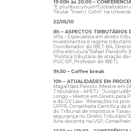
19:00h às 20:00 – CONFERÊNCI
“E pluribus unum?Globalization 
Titular “Irwin I. Cohn” na Univer
22/05/10
8h – ASPECTOS TRIBUTÁRIOS 
Villa – Especialista em direito t
investimentos e regime tributár
Coordenador do IBET-BA, Diretor
infra-estrutura”Rafael Pandolfo 
“Política tributária de atração d
PUC-SP, Professor do IBET)
9h30 – Coffee break
10h – ATUALIDADES EM PROCE
Magalhães Peixoto (Mestre em Dir
Tributários – APET)- “Jurisprudê
Longo – Mestre em Direito pela P
e do GV Law- “Alterações no pro
UFPR, Conselheira Científica da 
do Tribunal de Impostos e Taxas 
segurança no Direito Tributário”
livre-docente na USP, Conselheir