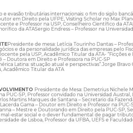
ão e evasão tributárias internacionais: o fim do sigilo banc
Doutor em Direito pela UFPE, Visiting Scholar no Max Pla
ente e Professor na USP, Conselheiro Científico da ATA
orífico da ATASergio Endress – Professor na Universidad
NTE
Presidente de mesa: Letícia Tourinho Dantas – Prof
gócios e da personalidade jurídica das empresas pelo Fi
ocente pela USP, Acadêmico Titular da ATA- “Ficções e 
é – Doutora em Direito e Professora na PUC-SP
érica Latina: situação atual e perspectivas”.Jorge Bravo
ú, Acadêmico Titular da ATA
ENVOLVIMENTO
Presidente de Mesa: Demetrius Nichele Ma
a PUC-SP, Professor convidado na Universidad Austral,
arlos Martins Marques de Santana – Secretario da Fazend
o Lacerda Gama – Doutor em Direito e Professor na PUC-
ianna – Mestre e Doutorando em Direito pela PUC-SP, Sec
 mal-estar social e o dever fundamental de pagar tributo
rsidade de Lisboa, Professor da UFBA, UEFS e Faculdade 