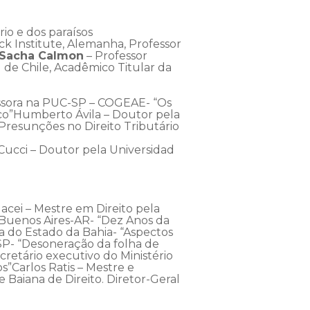
ário e dos paraísos
nck Institute, Alemanha, Professor
Sacha Calmon
– Professor
 de Chile, Acadêmico Titular da
essora na PUC-SP – COGEAE- “Os
sco”Humberto Ávila – Doutor pela
Presunções no Direito Tributário
 Cucci – Doutor pela Universidad
cei – Mestre em Direito pela
 Buenos Aires-AR- “Dez Anos da
a do Estado da Bahia- “Aspectos
SP- “Desoneração da folha de
retário executivo do Ministério
s”Carlos Ratis – Mestre e
Baiana de Direito. Diretor-Geral