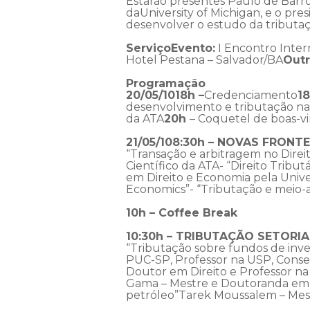
Estarão presentes Paulo de Barro
daUniversity of Michigan, e o pre
desenvolver o estudo da tributa
Serviço
Evento:
I Encontro Inter
Hotel Pestana – Salvador/BA
Outr
Programação
20/05/10
18h –
Credenciamento
18
desenvolvimento e tributação na
da ATA
20h
– Coquetel de boas-vi
21/05/10
8:30h – NOVAS FRONTE
“Transação e arbitragem no Direi
Científico da ATA- “Direito Trib
em Direito e Economia pela Unive
Economics”- “Tributação e meio-
10h – Coffee Break
10:30h – TRIBUTAÇÃO SETORIA
“Tributação sobre fundos de inve
PUC-SP, Professor na USP, Consel
Doutor em Direito e Professor na
Gama – Mestre e Doutoranda em D
petróleo”Tarek Moussalem – Mes