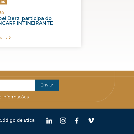
ias
24
el Derzi participa do
CARF INTINEIRANTE
ais
 informações.
Código de Ética