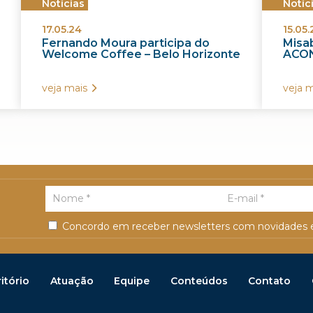
Notícias
Notíc
17.05.24
15.05.
Fernando Moura participa do
Misab
Welcome Coffee – Belo Horizonte
ACON
veja mais
veja m
Concordo em receber newsletters com novidades e
itório
Atuação
Equipe
Conteúdos
Contato