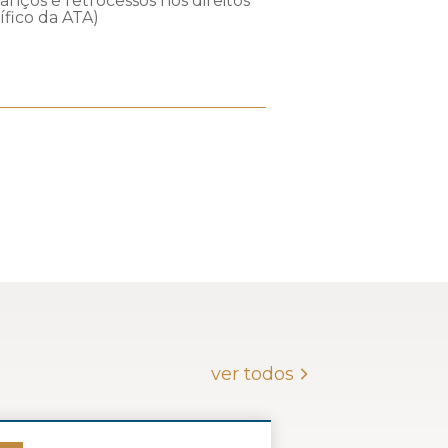
anços e retrocessos nos direitos
ífico da ATA)
ver todos