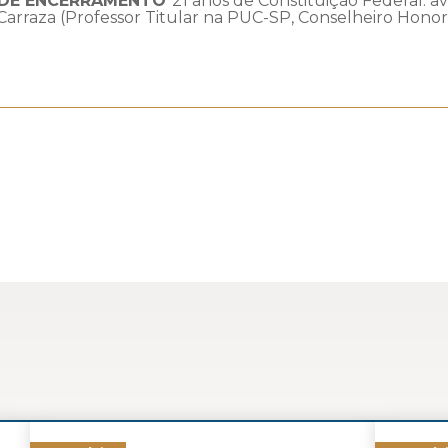
A DE ENCERRAMENTO
“21 anos de Constituição Federal: av
arraza (Professor Titular na PUC-SP, Conselheiro Honor