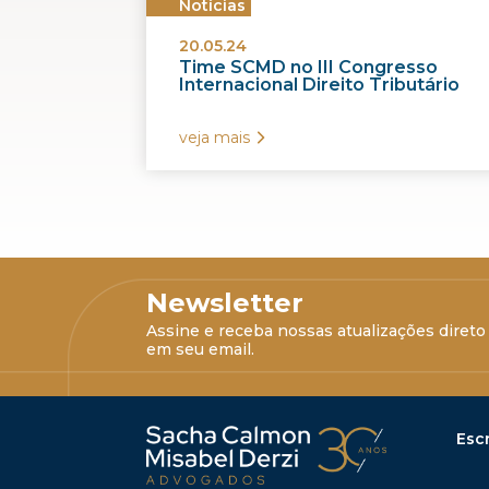
Notícias
20.05.24
Time SCMD no III Congresso
Internacional Direito Tributário
veja mais
Newsletter
Assine e receba nossas atualizações direto
em seu email.
Escr