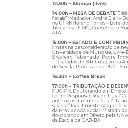
12:30h – Almoço (livre)
14:00h – MESA DE DEBATE
“Elis
fiscais?”Mediador: André Elali – 
na UFRNHeleno Torres – Livre-doc
Titular na UFMG, Conselheiro Hon
ATA
15:00h – ESTADO E CONTRIBUI
limites na desconsideração de ne
Universidade de Munique, Livre-D
Brasileiro”Fabiana del Padre Tom
– “Tratados de Bitributação na Am
de Sevilla, Professor na PUC-Per
16:30h – Coffee Break
17:00h – TRIBUTAÇÃO E DES
PUC-PR, Doutorando em Direito n
Lei de Responsabilidade Fiscal”C
polêmicos da Guerra fiscal” Táci
salários”João Ernesto Aragonés V
da Previdência Social- “Estado do
doutorando em Direito pela Unive
da Escola da OAB-BA