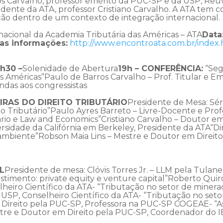
s Carvalho, professor emérito da PUC-SP e da USP, Reuve
sidente da ATA, professor Cristiano Carvalho. A ATA tem c
ção dentro de um contexto de integração internacional.
nacional da Academia Tributária das Américas – ATA
Data
as informações:
http://www.encontroata.com.br/index.
h30 –
Solenidade de Abertura
19h – CONFERÊNCIA:
“Seg
s Américas”Paulo de Barros Carvalho – Prof. Titular e 
ndas aos congressistas
IRAS DO DIREITO TRIBUTÁRIO
Presidente de Mesa: Sér
to Tributário”Paulo Ayres Barreto – Livre-Docente e Pro
utário e Law and Economics”Cristiano Carvalho – Doutor e
rsidade da Califórnia em Berkeley, Presidente da ATA“Dir
ambiente”Robson Maia Lins – Mestre e Doutor em Direito
L
Presidente de mesa: Clóvis Torres Jr. – LLM pela Tulane
stimento: private equity e venture capital”Roberto Quir
heiro Científico da ATA- “Tributação no setor de miner
 USP, Conselheiro Científico da ATA- “Tributação no seto
ireito pela PUC-SP, Professora na PUC-SP COGEAE- “Asp
tre e Doutor em Direito pela PUC-SP, Coordenador do 