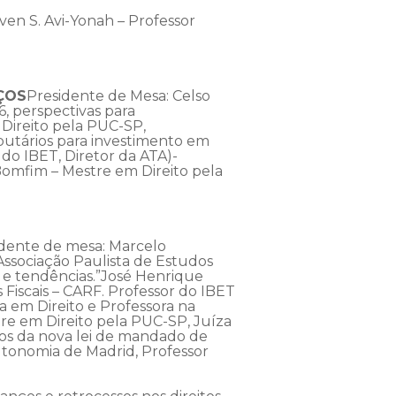
en S. Avi-Yonah – Professor
ÇOS
Presidente de Mesa: Celso
6, perspectivas para
Direito pela PUC-SP,
butários para investimento em
do IBET, Diretor da ATA)-
 Bomfim – Mestre em Direito pela
dente de mesa: Marcelo
Associação Paulista de Estudos
l e tendências.”José Henrique
Fiscais – CARF. Professor do IBET
 em Direito e Professora na
tre em Direito pela PUC-SP, Juíza
xos da nova lei de mandado de
utonomia de Madrid, Professor