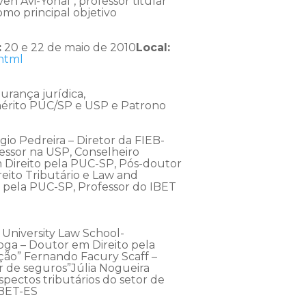
n Avi-Yonaf , professor titular
omo principal objetivo
:
20 e 22 de maio de 2010
Local:
html
urança jurídica,
Emérito PUC/SP e USP e Patrono
gio Pedreira – Diretor da FIEB-
fessor na USP, Conselheiro
m Direito pela PUC-SP, Pós-doutor
eito Tributário e Law and
 pela PUC-SP, Professor do IBET
 University Law School-
oga – Doutor em Direito pela
ação” Fernando Facury Scaff –
r de seguros”Júlia Nogueira
ectos tributários do setor de
IBET-ES