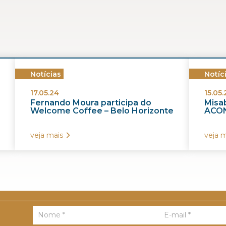
Notícias
Notíc
17.05.24
15.05.
Fernando Moura participa do
Misab
Welcome Coffee – Belo Horizonte
ACON
veja mais
veja m