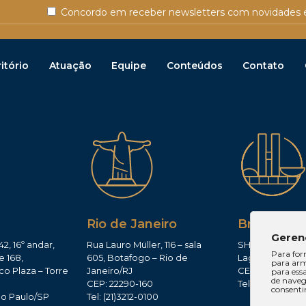
Concordo em receber newsletters com novidades e
itório
Atuação
Equipe
Conteúdos
Contato
Rio de Janeiro
Brasília
Geren
42, 16º andar,
Rua Lauro Müller, 116 – sala
SHIS QI 11, Conj.
Para for
e 168,
605, Botafogo – Rio de
Lago Sul – Brasí
para arm
co Plaza – Torre
Janeiro/RJ
CEP: 71625-300
para ess
de navega
CEP: 22290-160
Tel: (61)3224-165
consenti
ão Paulo/SP
Tel: (21)3212-0100