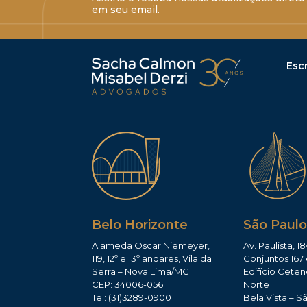
em seu email.
Escr
Belo Horizonte
São Paulo
Alameda Oscar Niemeyer,
Av. Paulista, 18
119, 12º e 13º andares, Vila da
Conjuntos 167 
Serra – Nova Lima/MG
Edifício Ceten
CEP: 34006-056
Norte
Tel: (31)3289-0900
Bela Vista – S