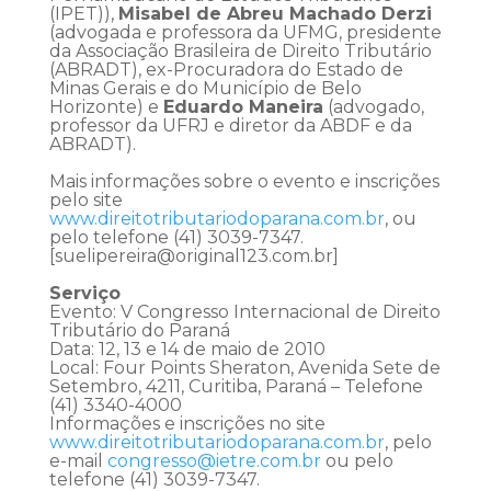
(IPET)),
Misabel de Abreu Machado Derzi
(advogada e professora da UFMG, presidente
da Associação Brasileira de Direito Tributário
(ABRADT), ex-Procuradora do Estado de
Minas Gerais e do Município de Belo
Horizonte) e
Eduardo Maneira
(advogado,
professor da UFRJ e diretor da ABDF e da
ABRADT).
Mais informações sobre o evento e inscrições
pelo site
www.direitotributariodoparana.com.br
, ou
pelo telefone (41) 3039-7347.
[suelipereira@original123.com.br]
Serviço
Evento: V Congresso Internacional de Direito
Tributário do Paraná
Data: 12, 13 e 14 de maio de 2010
Local: Four Points Sheraton, Avenida Sete de
Setembro, 4211, Curitiba, Paraná – Telefone
(41) 3340-4000
Informações e inscrições no site
www.direitotributariodoparana.com.br
, pelo
e-mail
congresso@ietre.com.br
ou pelo
telefone (41) 3039-7347.