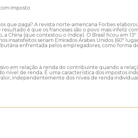
z com imposto
stos que paga? A revista norte-americana Forbes elaboro
 O resultado é que os franceses são o povo mais infeliz 
o, a China (que contestou o índice). O Brasil ficou em 13º
s insatisfeitos seriam Emirados Árabes Unidos (60º lugar
ributária enfrentada pelos empregadores, como forma de
sivo em relação à renda do contribuinte quando a relaçã
nível de renda. É uma característica dos impostos indir
alor, independentemente dos níveis de renda individuai