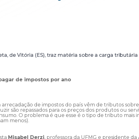
a, de Vitória (ES), traz matéria sobre a carga tributária
 pagar de impostos por ano
 arrecadação de impostos do país vêm de tributos sobr
zir são repassados para os preços dos produtos ou serv
sumo. O problema é que esse é o tipo de tributo mais in
nham menos).
ista
Misabel Derzi
, professora da UFMG e presidente da A