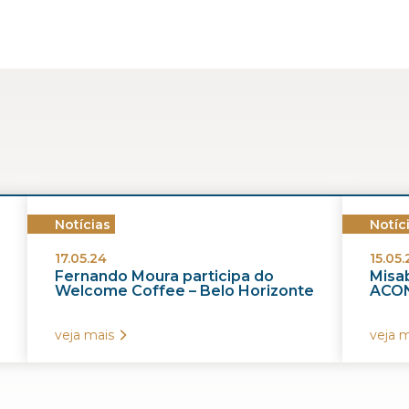
Notícias
Notíc
17.05.24
15.05.
Fernando Moura participa do
Misab
Welcome Coffee – Belo Horizonte
ACON
veja mais
veja m