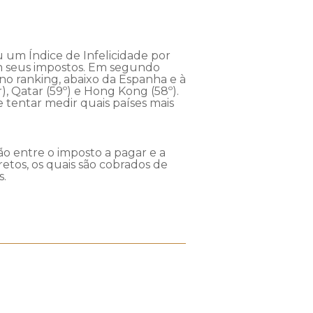
u um Índice de Infelicidade por
com seus impostos. Em segundo
 no ranking, abaixo da Espanha e à
), Qatar (59º) e Hong Kong (58º).
 tentar medir quais países mais
o entre o imposto a pagar e a
etos, os quais são cobrados de
s.