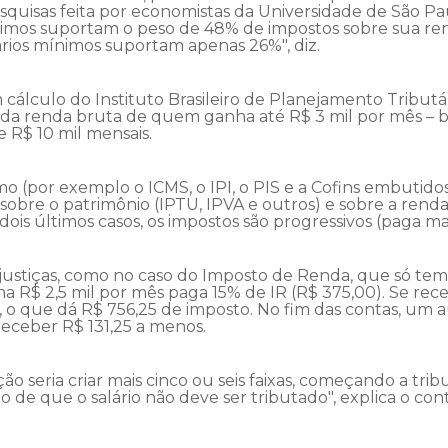
quisas feita por economistas da Universidade de São Pau
nimos suportam o peso de 48% de impostos sobre sua r
rios mínimos suportam apenas 26%", diz.
ulo do Instituto Brasileiro de Planejamento Tributário
renda bruta de quem ganha até R$ 3 mil por mês – be
R$ 10 mil mensais.
o (por exemplo o ICMS, o IPI, o PIS e a Cofins embutido
obre o patrimônio (IPTU, IPVA e outros) e sobre a ren
 dois últimos casos, os impostos são progressivos (paga 
ustiças, como no caso do Imposto de Renda, que só tem tr
 R$ 2,5 mil por mês paga 15% de IR (R$ 375,00). Se r
,5%, o que dá R$ 756,25 de imposto. No fim das contas, um
receber R$ 131,25 a menos.
ão seria criar mais cinco ou seis faixas, começando a tri
o de que o salário não deve ser tributado", explica o cont