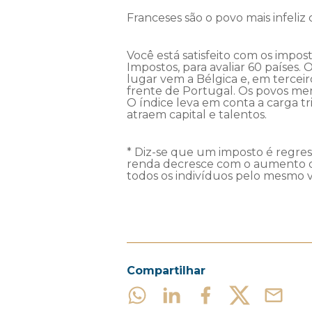
Franceses são o povo mais infeli
Você está satisfeito com os impo
Impostos, para avaliar 60 países.
lugar vem a Bélgica e, em terceir
frente de Portugal. Os povos meno
O índice leva em conta a carga t
atraem capital e talentos.
* Diz-se que um imposto é regres
renda decresce com o aumento do 
todos os indivíduos pelo mesmo v
Compartilhar