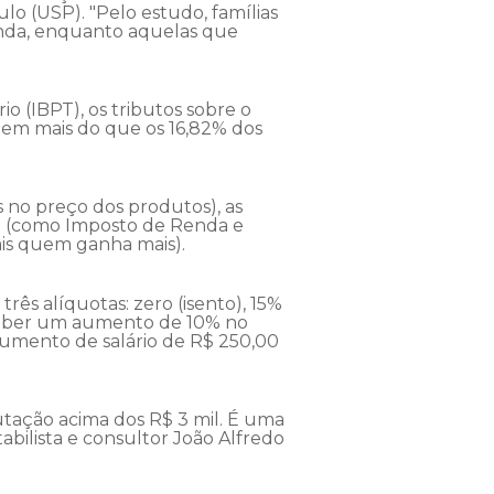
lo (USP). "Pelo estudo, famílias
enda, enquanto aquelas que
 (IBPT), os tributos sobre o
m mais do que os 16,82% dos
s no preço dos produtos), as
da (como Imposto de Renda e
mais quem ganha mais).
ês alíquotas: zero (isento), 15%
eceber um aumento de 10% no
 aumento de salário de R$ 250,00
butação acima dos R$ 3 mil. É uma
abilista e consultor João Alfredo