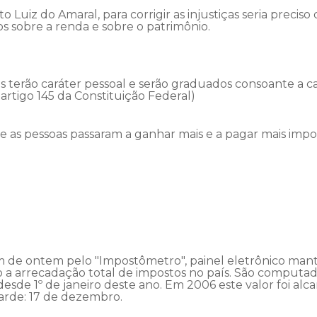
 Luiz do Amaral, para corrigir as injustiças seria preciso
 sobre a renda e sobre o patrimônio.
s terão caráter pessoal e serão graduados consoante a
o artigo 145 da Constituição Federal)
s pessoas passaram a ganhar mais e a pagar mais imposto
h20m de ontem pelo "Impostômetro", painel eletrônico man
a arrecadação total de impostos no país. São computado
 desde 1º de janeiro deste ano. Em 2006 este valor foi alc
arde: 17 de dezembro.