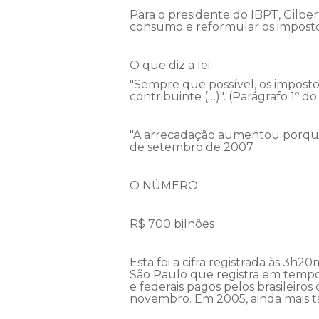
Para o presidente do IBPT, Gilberto
consumo e reformular os impostos
O que diz a lei:
"Sempre que possível, os imposto
contribuinte (…)". (Parágrafo 1º d
"A arrecadação aumentou porque a
de setembro de 2007
O NÚMERO
R$ 700 bilhões
Esta foi a cifra registrada às 3
São Paulo que registra em tempo 
e federais pagos pelos brasileiros
novembro. Em 2005, ainda mais t