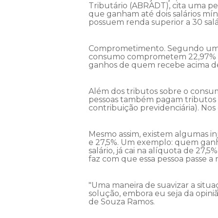
Tributário (ABRADT), cita uma pes
que ganham até dois salários mí
possuem renda superior a 30 salá
Comprometimento. Segundo um cálc
consumo comprometem 22,97% da 
ganhos de quem recebe acima de 
Além dos tributos sobre o consum
pessoas também pagam tributos s
contribuição previdenciária). Nos
Mesmo assim, existem algumas inj
e 27,5%. Um exemplo: quem ganha
salário, já cai na alíquota de 27
faz com que essa pessoa passe a 
"Uma maneira de suavizar a situaç
solução, embora eu seja da opiniã
de Souza Ramos.