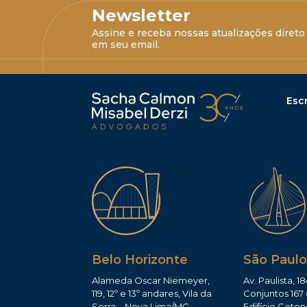
Newsletter
Assine e receba nossas atualizações direto
em seu email.
Escr
Belo Horizonte
São Paulo
Alameda Oscar Niemeyer,
Av. Paulista, 18
119, 12º e 13º andares, Vila da
Conjuntos 167 
Serra – Nova Lima/MG
Edifício Ceten