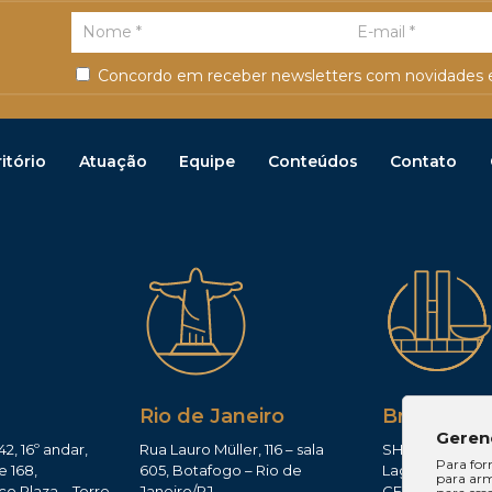
Concordo em receber newsletters com novidades e
itório
Atuação
Equipe
Conteúdos
Contato
Rio de Janeiro
Brasília
Geren
42, 16º andar,
Rua Lauro Müller, 116 – sala
SHIS QI 11, Conj.
Para for
e 168,
605, Botafogo – Rio de
Lago Sul – Brasí
para arm
co Plaza – Torre
Janeiro/RJ
CEP: 71625-300