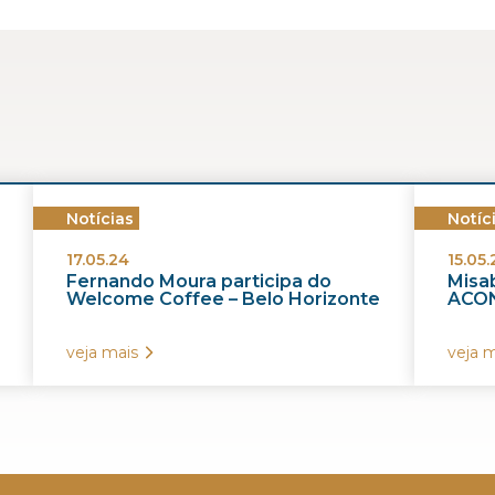
Notícias
Notíc
17.05.24
15.05.
Fernando Moura participa do
Misab
Welcome Coffee – Belo Horizonte
ACON
veja mais
veja m