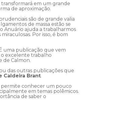
se transformará em um grande
forma de aproximação.
sprudenciais são de grande valia
ulgamentos de massa estão se
o Anuário ajuda a trabalharmos
miraculosas. Por isso, é bom
 “É uma publicação que vem
o excelente trabalho
pe de Calmon.
u das outras publicações que
 Caldeira Brant
.
e permite conhecer um pouco
ncipalmente em temas polêmicos.
portância de saber o