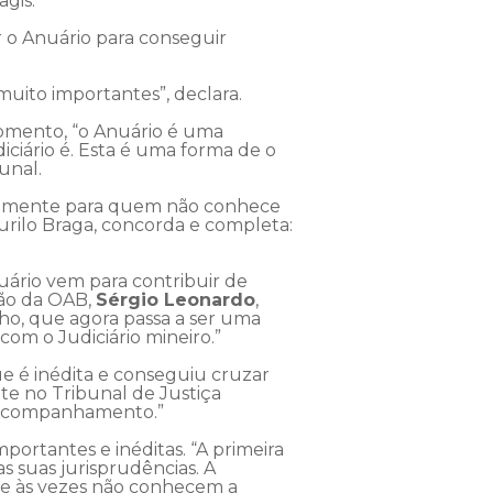
gis.
ar o Anuário para conseguir
muito importantes”, declara.
momento, “o Anuário é uma
iciário é. Esta é uma forma de o
unal.
ipalmente para quem não conhece
urilo Braga, concorda e completa:
uário vem para contribuir de
ção da OAB,
Sérgio Leonardo
,
lho, que agora passa a ser uma
com o Judiciário mineiro.”
e é inédita e conseguiu cruzar
te no Tribunal de Justiça
il acompanhamento.”
mportantes e inéditas. “A primeira
s suas jurisprudências. A
ue às vezes não conhecem a