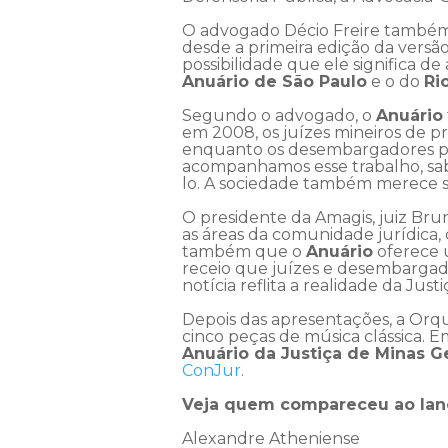
O advogado Décio Freire também f
desde a primeira edição da versã
possibilidade que ele significa de
Anuário de São Paulo
e o do
Ri
Segundo o advogado, o
Anuário
em 2008, os juízes mineiros de pr
enquanto os desembargadores prof
acompanhamos esse trabalho, sa
lo. A sociedade também merece sa
O presidente da Amagis, juiz Br
as áreas da comunidade jurídica
também que o
Anuário
oferece u
receio que juízes e desembargado
notícia reflita a realidade da Ju
Depois das apresentações, a Orqu
cinco peças de música clássica.
Anuário da Justiça de Minas G
ConJur
.
Veja quem compareceu ao la
Alexandre Atheniense