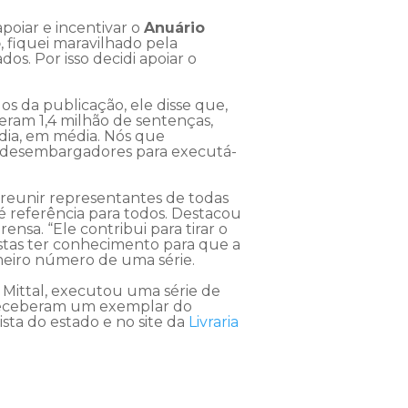
poiar e incentivar o
Anuário
o
, fiquei maravilhado pela
os. Por isso decidi apoiar o
.
s da publicação, ele disse que,
deram 1,4 milhão de sentenças,
 dia, em média. Nós que
 desembargadores para executá-
reunir representantes de todas
é referência para todos. Destacou
ensa. “Ele contribui para tirar o
istas ter conhecimento para que a
rimeiro número de uma série.
 Mittal, executou uma série de
s receberam um exemplar do
ista do estado e no site da
Livraria