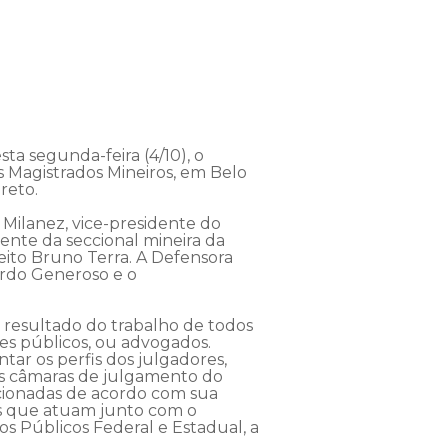
ta segunda-feira (4/10), o
s Magistrados Mineiros, em Belo
reto.
Milanez, vice-presidente do
ente da seccional mineira da
eito Bruno Terra. A Defensora
ardo Generoso e o
o resultado do trabalho de todos
es públicos, ou advogados.
ntar os perfis dos julgadores,
as câmaras de julgamento do
ecionadas de acordo com sua
ãos que atuam junto com o
rios Públicos Federal e Estadual, a