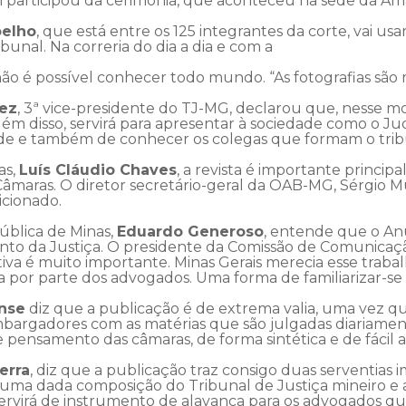
participou da cerimônia, que aconteceu na sede da Ama
elho
, que está entre os 125 integrantes da corte, vai us
bunal. Na correria do dia a dia e com a
ão é possível conhecer todo mundo. “As fotografias são 
nez
, 3ª vice-presidente do TJ-MG, declarou que, nesse 
ém disso, servirá para apresentar à sociedade como o Jud
dade e também de conhecer os colegas que formam o trib
as,
Luís Cláudio Chaves
, a revista é importante princ
Câmaras. O diretor secretário-geral da OAB-MG, Sérgio M
icionado.
ública de Minas,
Eduardo Generoso
, entende que o An
ento da Justiça. O presidente da Comissão de Comunica
iva é muito importante. Minas Gerais merecia esse traba
a por parte dos advogados. Uma forma de familiarizar-se 
nse
diz que a publicação é de extrema valia, uma vez qu
mbargadores com as matérias que são julgadas diariamen
 de pensamento das câmaras, de forma sintética e de fác
erra
, diz que a publicação traz consigo duas serventias i
 uma dada composição do Tribunal de Justiça mineiro e a
ervirá de instrumento de alavanca para os advogados q