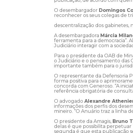
publicação, de acordo com quem 
O desembargador
Domingos Co
reconhecer os seus colegas de tri
descentralização dos gabinetes, n
A desembargadora
Márcia Mila
ferramenta para a democracia”. Al
Judiciário interagir com a socie
Para o presidente da OAB de Min
o Judiciário e o pensamento das 
importante também para o jurisd
O representante da Defensoria P
forma positiva para o aprimoram
concorda com Generoso. “A iniciat
referência obrigatória de consult
O advogado
Alexandre Athenie
informações dos perfis dos dese
mineiro. “O Anuário traz a linha
O presidente da Amagis,
Bruno T
delas é que possibilita perpetuar
segunda é que esta publicação s