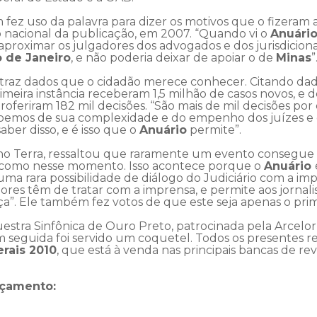
ez uso da palavra para dizer os motivos que o fizeram a
o nacional da publicação, em 2007. “Quando vi o
Anuári
 aproximar os julgadores dos advogados e dos jurisdicionad
o de Janeiro
, e não poderia deixar de apoiar o de
Minas
”
traz dados que o cidadão merece conhecer. Citando dado
imeira instância receberam 1,5 milhão de casos novos, e 
eriram 182 mil decisões. “São mais de mil decisões por
bemos de sua complexidade e do empenho dos juízes e
ber disso, e é isso que o
Anuário
permite”.
uno Terra, ressaltou que raramente um evento consegue 
, como nesse momento. Isso acontece porque o
Anuário
ma rara possibilidade de diálogo do Judiciário com a impr
res têm de tratar com a imprensa, e permite aos jornal
stiça”. Ele também fez votos de que este seja apenas o p
estra Sinfônica de Ouro Preto, patrocinada pela Arcelor
 Em seguida foi servido um coquetel. Todos os presente
erais 2010
, que está à venda nas principais bancas de rev
nçamento: