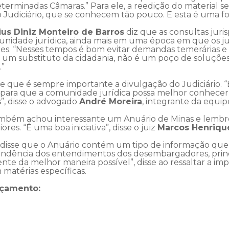
terminadas Câmaras.” Para ele, a reedição do material 
o Judiciário, que se conhecem tão pouco. E esta é uma 
ius Diniz Monteiro de Barros
diz que as consultas juri
munidade jurídica, ainda mais em uma época em que os j
es. “Nesses tempos é bom evitar demandas temerárias e 
é um substituto da cidadania, não é um poço de soluções 
.”
se que é sempre importante a divulgação do Judiciário.
ara que a comunidade jurídica possa melhor conhecer 
”, disse o advogado
André Moreira
, integrante da equi
mbém achou interessante um Anuário de Minas e lembro
res. “É uma boa iniciativa”, disse o juiz
Marcos Henrique
disse que o Anuário contém um tipo de informação qu
 tendência dos entendimentos dos desembargadores, pri
nte da melhor maneira possível”, disse ao ressaltar a im
matérias específicas.
nçamento: