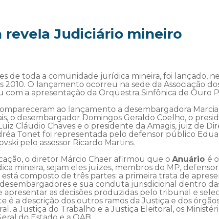
a
revela Judiciário mineiro
de toda a comunidade jurídica mineira, foi lançado, nes
is 2010. O lançamento ocorreu na sede da Associação do
 com a apresentação da Orquestra Sinfônica de Ouro P
, compareceram ao lançamento a desembargadora Marcia 
ais, o desembargador Domingos Geraldo Coelho, o presid
uiz Cláudio Chaves e o presidente da Amagis, juiz de Dir
ndréa Tonet foi representada pelo defensor público Edu
ski pelo assessor Ricardo Martins.
cação, o diretor Márcio Chaer afirmou que o
Anuário
é 
ca mineira, sejam eles juízes, membros do MP, defensor
o
está composto de três partes: a primeira trata de aprese
s desembargadores e sua conduta jurisdicional dentro d
de apresentar as decisões produzidas pelo tribunal e sel
arte é a descrição dos outros ramos da Justiça e dos órg
al, a Justiça do Trabalho e a Justiça Eleitoral, os Ministé
Geral do Estado e a OAB.