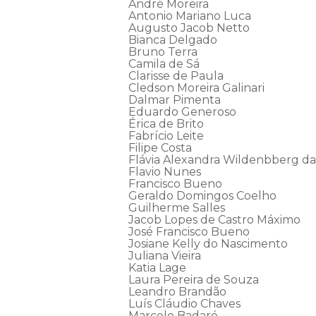
André Moreira
Antonio Mariano Luca
Augusto Jacob Netto
Bianca Delgado
Bruno Terra
Camila de Sá
Clarisse de Paula
Cledson Moreira Galinari
Dalmar Pimenta
Eduardo Generoso
Érica de Brito
Fabrício Leite
Filipe Costa
Flávia Alexandra Wildenbberg da 
Flavio Nunes
Francisco Bueno
Geraldo Domingos Coelho
Guilherme Salles
Jacob Lopes de Castro Máximo
José Francisco Bueno
Josiane Kelly do Nascimento
Juliana Vieira
Katia Lage
Laura Pereira de Souza
Leandro Brandão
Luís Cláudio Chaves
Marcelo Badaró