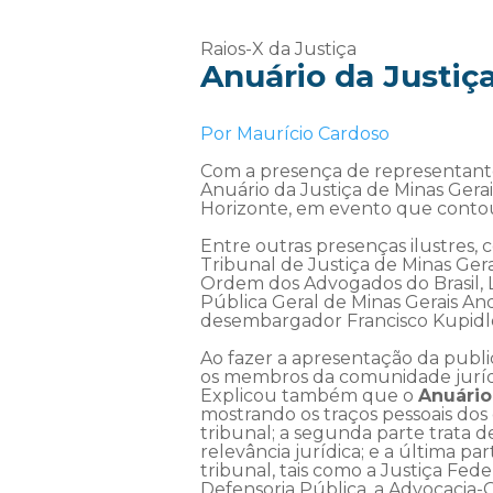
Raios-X da Justiça
Anuário da Justiç
Por Maurício Cardoso
Com a presença de representantes 
Anuário da Justiça de Minas Gera
Horizonte, em evento que contou
Entre outras presenças ilustres
Tribunal de Justiça de Minas Ger
Ordem dos Advogados do Brasil, L
Pública Geral de Minas Gerais A
desembargador Francisco Kupidlov
Ao fazer a apresentação da publi
os membros da comunidade jurídi
Explicou também que o
Anuári
mostrando os traços pessoais do
tribunal; a segunda parte trata 
relevância jurídica; e a última p
tribunal, tais como a Justiça Feder
Defensoria Pública, a Advocacia-