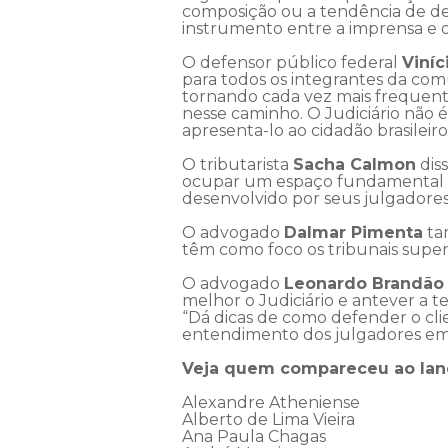
composição ou a tendência de de
instrumento entre a imprensa e 
O defensor público federal
Viníc
para todos os integrantes da co
tornando cada vez mais frequent
nesse caminho. O Judiciário não 
apresenta-lo ao cidadão brasileiro
O tributarista
Sacha Calmon
dis
ocupar um espaço fundamental p
desenvolvido por seus julgadores
O advogado
Dalmar Pimenta
ta
têm como foco os tribunais superio
O advogado
Leonardo Brandão
melhor o Judiciário e antever a
“Dá dicas de como defender o clie
entendimento dos julgadores em 
Veja quem compareceu ao la
Alexandre Atheniense
Alberto de Lima Vieira
Ana Paula Chagas