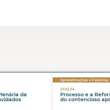
Apresentações e Palestras
21.02.24
Plenária da
Processo e a Refor
nvidados
do contencioso apó