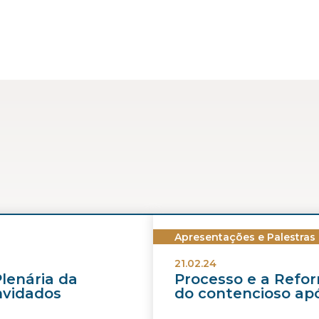
Apresentações e Palestras
21.02.24
Plenária da
Processo e a Refor
nvidados
do contencioso apó