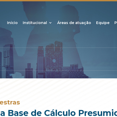
Início
Institucional
Áreas de atuação
Equipe
P
estras
da Base de Cálculo Presumid