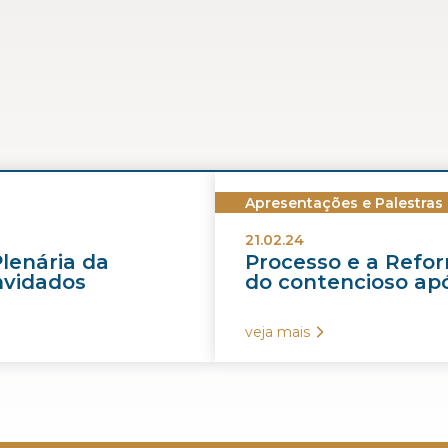
Apresentações e Palestras
21.02.24
Plenária da
Processo e a Refor
nvidados
do contencioso apó
veja mais