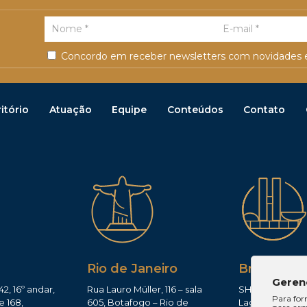
Concordo em receber newsletters com novidades e
itório
Atuação
Equipe
Conteúdos
Contato
Rio de Janeiro
Brasília
Geren
42, 16º andar,
Rua Lauro Müller, 116 – sala
SHIS QI 11, Conj.
Para for
e 168,
605, Botafogo – Rio de
Lago Sul – Brasí