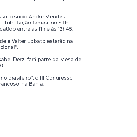
sso, o sócio André Mendes
 “Tributação federal no STF:
atido entre as 11h e às 12h45.
de e Valter Lobato estarão na
cional”.
sabel Derzi fará parte da Mesa de
0.
o brasileiro”, o III Congresso
rancoso, na Bahia.