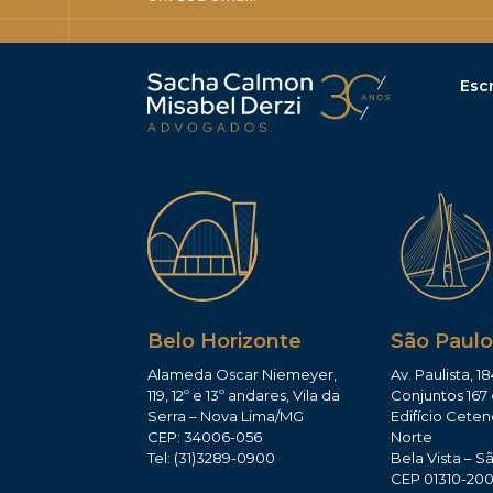
Escr
Belo Horizonte
São Paulo
Alameda Oscar Niemeyer,
Av. Paulista, 18
119, 12º e 13º andares, Vila da
Conjuntos 167 
Serra – Nova Lima/MG
Edifício Ceten
CEP: 34006-056
Norte
Tel: (31)3289-0900
Bela Vista – S
CEP 01310-20