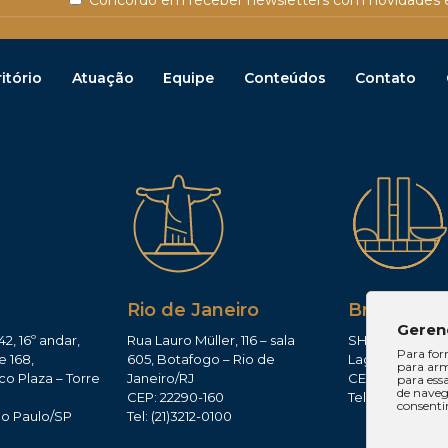
Concordo em receber newsletters com novidades e
itório
Atuação
Equipe
Conteúdos
Contato
Rio de Janeiro
Brasília
Geren
42, 16º andar,
Rua Lauro Müller, 116 – sala
SHIS QI 11, Conj.
Para for
e 168,
605, Botafogo – Rio de
Lago Sul – Brasí
para arm
co Plaza – Torre
Janeiro/RJ
CEP: 71625-300
para ess
de navega
CEP: 22290-160
Tel: (61)3224-165
consenti
ão Paulo/SP
Tel: (21)3212-0100
0