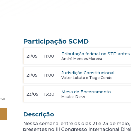
Participação SCMD
Tributação federal no STF: antes
21/05
11:00
André Mendes Moreira
Jurisdição Constitucional
21/05
11:00
Valter Lobato e Tiago Conde
Mesa de Encerramento
23/05
15:30
Misabel Derzi
-se
Descrição
Nessa semana, entre os dias 21 e 23 de maio,
presentes no III Congresso Internacional Dire