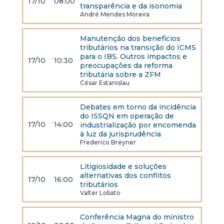
17/10
08:00
transparência e da isonomia
André Mendes Moreira
Manutenção dos benefícios
tributários na transição do ICMS
para o IBS. Outros impactos e
17/10
10:30
preocupações da reforma
tributária sobre a ZFM
César Estanislau
Debates em torno da incidência
do ISSQN em operação de
17/10
14:00
industrialização por encomenda
à luz da jurisprudência
Frederico Breyner
Litigiosidade e soluções
alternativas dos conflitos
17/10
16:00
tributários
Valter Lobato
Conferência Magna do ministro