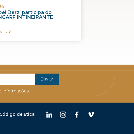
24
el Derzi participa do
CARF INTINEIRANTE
ais
 informações.
Código de Ética