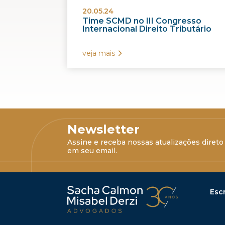
20.05.24
Time SCMD no III Congresso
Internacional Direito Tributário
veja mais
Newsletter
Assine e receba nossas atualizações direto
em seu email.
Escr