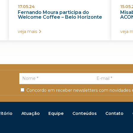
17.05.24
15.05.
Fernando Moura participa do
Misab
Welcome Coffee – Belo Horizonte
ACON
veja mais
veja m
Concordo em receber newsletters com novidades e
itório
Atuação
Equipe
Conteúdos
Contato