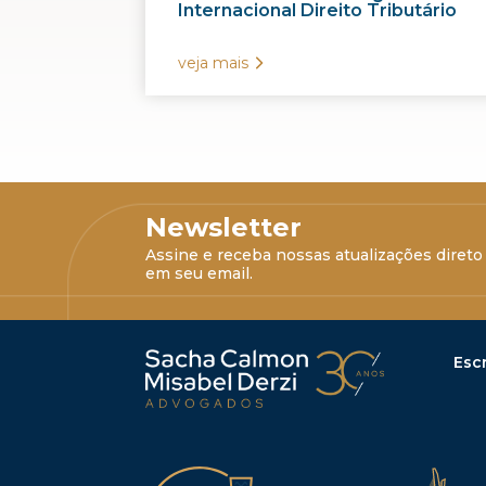
Internacional Direito Tributário
veja mais
Newsletter
Assine e receba nossas atualizações direto
em seu email.
Escr