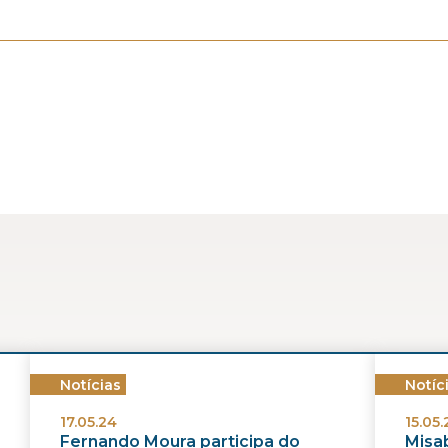
Notícias
Notíc
17.05.24
15.05.
Fernando Moura participa do
Misab