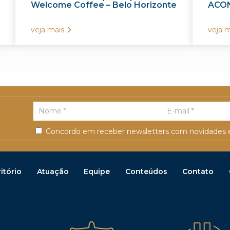
Welcome Coffee – Belo Horizonte
ACON
veja mais
veja m
Concordo em receber newsletters com novidades e
itório
Atuação
Equipe
Conteúdos
Contato