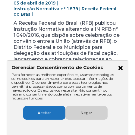
05 de abril de 2019 |
Instrução Normativa nº 1.879 | Receita Federal
do Brasil
A Receita Federal do Brasil (RFB) publicou
Instrução Normativa alterando a IN RFB nº
1.640/2016, que dispõe sobre celebração de
convênio entre a União (através da RFB), o
Distrito Federal e os Municípios para
delegação das atribuições de fiscalização,
lançamento e cobrança relacionadas ao
ITR. A IN, alterando os anexos da norma
Gerenciar Consentimento de Cookies
que lhe antecede, estabelece que a
Para fornecer as melhores experiências, usamos tecnologias
protocolização do termo de opção implica
como cookies para armazenar e/ou acessar informações do
dispositivo. O consentimento para essas tecnologias nos
na adesão formal a modelo de convênio
permitirá processar dados como comportamento de
que será específico para cada ente
navegação ou IDs exclusivos neste site. Não consentir ou
retirar o consentimento pode afetar negativamente certos
federativo optante. Ainda, estabelece que a
recursos e funções.
denúncia do convênio, quando realizada
pela RFB, deverá ser precedida de
Aceitar
Negar
comunicação em escrito para que o ente
conveniado tenha o prazo de 45 dias para
se adequar. Por outro lado, quando
realizada pelos conveniados, deverá ser