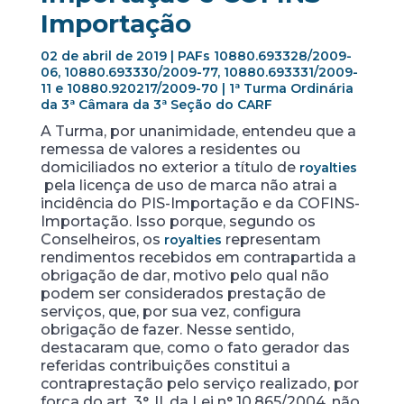
Importação
02 de abril de 2019 | PAFs 10880.693328/2009-
06, 10880.693330/2009-77, 10880.693331/2009-
11 e 10880.920217/2009-70 | 1ª Turma Ordinária
da 3ª Câmara da 3ª Seção do CARF
A Turma, por unanimidade, entendeu que a
remessa de valores a residentes ou
domiciliados no exterior a título de
royalties
pela licença de uso de marca não atrai a
incidência do PIS-Importação e da COFINS-
Importação. Isso porque, segundo os
Conselheiros, os
representam
royalties
rendimentos recebidos em contrapartida a
obrigação de dar, motivo pelo qual não
podem ser considerados prestação de
serviços, que, por sua vez, configura
obrigação de fazer. Nesse sentido,
destacaram que, como o fato gerador das
referidas contribuições constitui a
contraprestação pelo serviço realizado, por
força do art. 3°, II, da Lei n° 10.865/2004, não