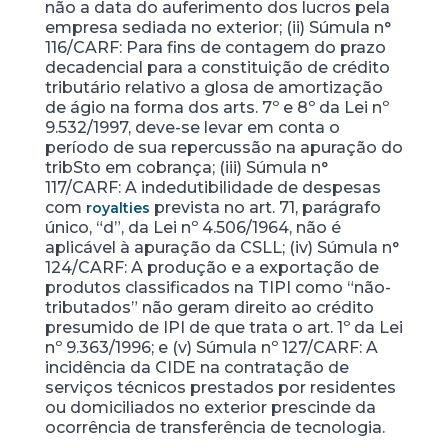
não a data do auferimento dos lucros pela
empresa sediada no exterior; (ii) Súmula n°
116/CARF: Para fins de contagem do prazo
decadencial para a constituição de crédito
tributário relativo a glosa de amortização
de ágio na forma dos arts. 7º e 8º da Lei nº
9.532/1997, deve-se levar em conta o
período de sua repercussão na apuração do
tribSto em cobrança; (iii) Súmula n°
117/CARF: A indedutibilidade de despesas
com
prevista no art. 71, parágrafo
royalties
único, “d”, da Lei nº 4.506/1964, não é
aplicável à apuração da CSLL; (iv) Súmula n°
124/CARF: A produção e a exportação de
produtos classificados na TIPI como “não-
tributados” não geram direito ao crédito
presumido de IPI de que trata o art. 1º da Lei
nº 9.363/1996; e (v) Súmula nº 127/CARF: A
incidência da CIDE na contratação de
serviços técnicos prestados por residentes
ou domiciliados no exterior prescinde da
ocorrência de transferência de tecnologia.