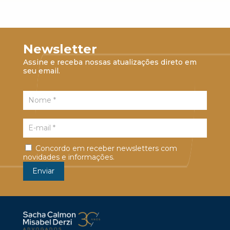
Newsletter
Assine e receba nossas atualizações direto em
seu email.
Concordo em receber newsletters com
novidades e informações.