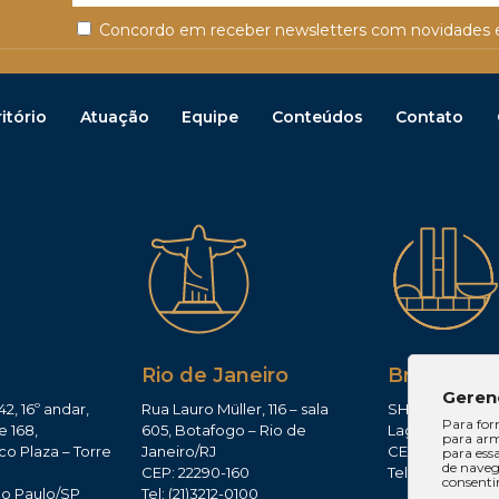
Concordo em receber newsletters com novidades e
itório
Atuação
Equipe
Conteúdos
Contato
Rio de Janeiro
Brasília
Geren
42, 16º andar,
Rua Lauro Müller, 116 – sala
SHIS QI 11, Conj.
Para for
e 168,
605, Botafogo – Rio de
Lago Sul – Brasí
para arm
co Plaza – Torre
Janeiro/RJ
CEP: 71625-300
para ess
de navega
CEP: 22290-160
Tel: (61)3224-165
consenti
ão Paulo/SP
Tel: (21)3212-0100