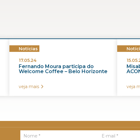
Notícias
Notíc
17.05.24
15.05.
Fernando Moura participa do
Misab
Welcome Coffee – Belo Horizonte
ACON
veja mais
veja m