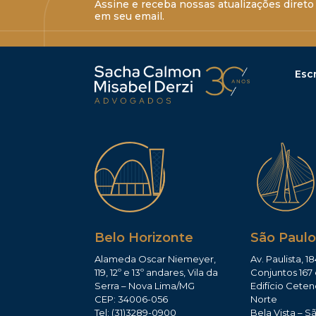
Assine e receba nossas atualizações direto
em seu email.
Escr
Belo Horizonte
São Paulo
Alameda Oscar Niemeyer,
Av. Paulista, 18
119, 12º e 13º andares, Vila da
Conjuntos 167 
Serra – Nova Lima/MG
Edifício Ceten
CEP: 34006-056
Norte
Tel: (31)3289-0900
Bela Vista – S