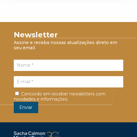
Newsletter
Assine e receba nossas atualizações direto em
seu email.
Concordo em receber newsletters com
novidades e informações.