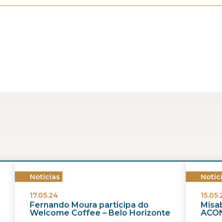
Notícias
Notíc
17.05.24
15.05.
Fernando Moura participa do
Misab
Welcome Coffee – Belo Horizonte
ACON