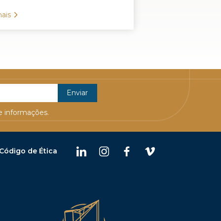
ais
 informações.
Código de Ética