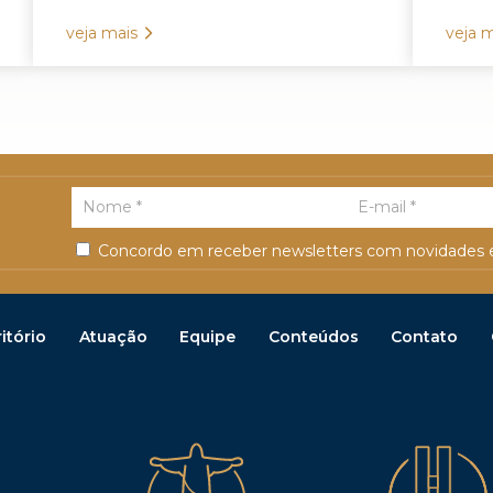
veja mais
veja m
Concordo em receber newsletters com novidades e
itório
Atuação
Equipe
Conteúdos
Contato