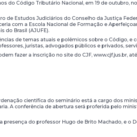
nos do Código Tributário Nacional, em 19 de outubro, n
o de Estudos Judiciários do Conselho da Justiça Federa
parceria com a Escola Nacional de Formação e Aperfei
s do Brasil (AJUFE).
rências de temas atuais e polêmicos sobre o Código, e 
essores, juristas, advogados públicos e privados, serv
em fazer a inscrição no site do CJF, www.cjf.jus.br, até
denação científica do seminário está a cargo dos mini
aria. A conferência de abertura será proferida pelo min
 a presença do professor Hugo de Brito Machado, e o D