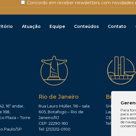
Concordo em receber newsletters com novidades e
itório
Atuação
Equipe
Conteúdos
Contato
Rio de Janeiro
Brasília
Geren
42, 16º andar,
Rua Lauro Müller, 116 – sala
SHIS QI 11, Conj.
Para for
e 168,
605, Botafogo – Rio de
Lago Sul – Brasí
para arm
co Plaza – Torre
Janeiro/RJ
CEP: 71625-300
para ess
de navega
CEP: 22290-160
Tel: (61)3224-165
consenti
ão Paulo/SP
Tel: (21)3212-0100
0