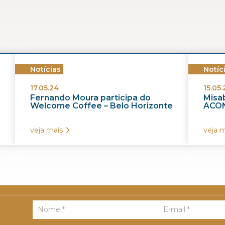
Notícias
Notíc
17.05.24
15.05.
Fernando Moura participa do
Misab
Welcome Coffee – Belo Horizonte
ACON
veja mais
veja m