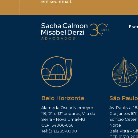
em seu email.
Escr
Belo Horizonte
São Paulo
Alameda Oscar Niemeyer,
Av. Paulista, 18
119, 12º e 13º andares, Vila da
Conjuntos 167 
Serra – Nova Lima/MG
Edifício Ceten
CEP: 34006-056
Norte
Tel: (31)3289-0900
Bela Vista – S
CEP 01310-20