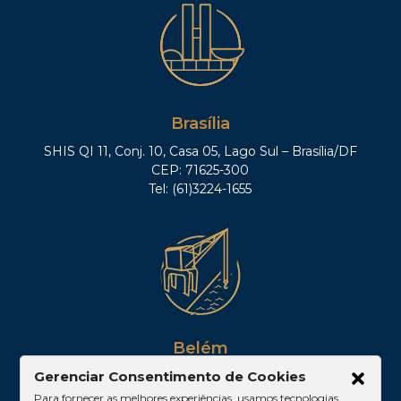
Brasília
SHIS QI 11, Conj. 10, Casa 05, Lago Sul – Brasília/DF
CEP: 71625-300
Tel: (61)3224-1655
Belém
Av. Visconde de Souza Franco, 05, Sala 2102 –
Gerenciar Consentimento de Cookies
Edifício Quadra Corporate, Umarizal – Belém/PA
Para fornecer as melhores experiências, usamos tecnologias