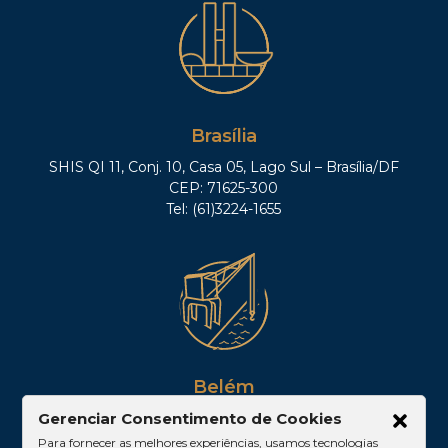
Brasília
SHIS QI 11, Conj. 10, Casa 05, Lago Sul – Brasília/DF
CEP: 71625-300
Tel: (61)3224-1655
Belém
Av. Visconde de Souza Franco, 05, Sala 2102 –
Gerenciar Consentimento de Cookies
Edifício Quadra Corporate, Umarizal – Belém/PA
Para fornecer as melhores experiências, usamos tecnologias