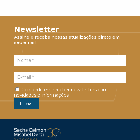
Newsletter
Assine e receba nossas atualizações direto em
seu email.
Concordo em receber newsletters com
novidades e informações.