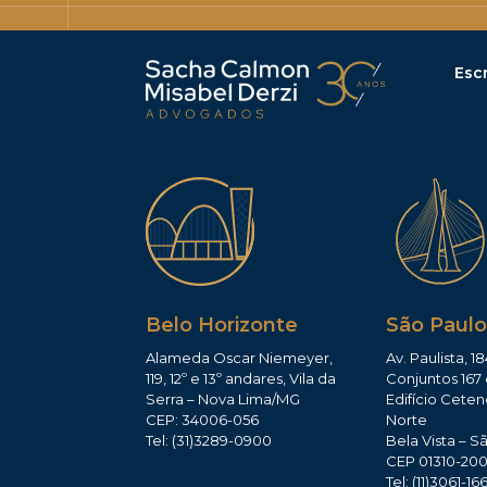
Escr
Belo Horizonte
São Paulo
Alameda Oscar Niemeyer,
Av. Paulista, 18
119, 12º e 13º andares, Vila da
Conjuntos 167 
Serra – Nova Lima/MG
Edifício Ceten
CEP: 34006-056
Norte
Tel: (31)3289-0900
Bela Vista – S
CEP 01310-20
Tel: (11)3061-16