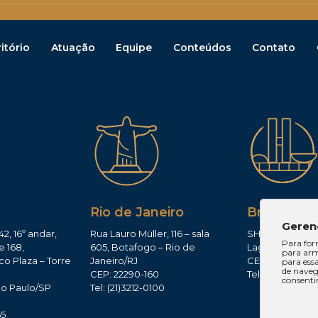
itório
Atuação
Equipe
Conteúdos
Contato
Rio de Janeiro
Brasília
Geren
42, 16º andar,
Rua Lauro Müller, 116 – sala
SHIS QI 11, Conj.
Para for
e 168,
605, Botafogo – Rio de
Lago Sul – Brasí
para arm
co Plaza – Torre
Janeiro/RJ
CEP: 71625-300
para ess
de navega
CEP: 22290-160
Tel: (61)3224-165
consenti
ão Paulo/SP
Tel: (21)3212-0100
0
65