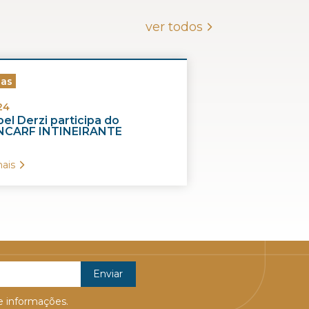
ver todos
ias
24
el Derzi participa do
CARF INTINEIRANTE
ais
 informações.