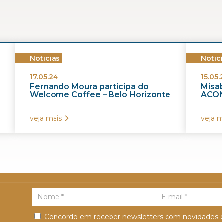
Notícias
Notíc
17.05.24
15.05.
Fernando Moura participa do
Misab
Welcome Coffee – Belo Horizonte
ACON
veja mais
veja m
Concordo em receber newsletters com novidades e