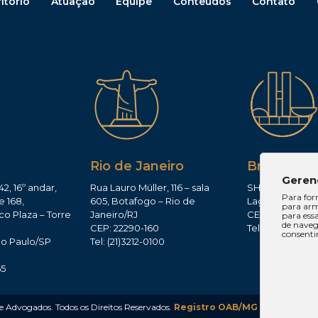
itório
Atuação
Equipe
Conteúdos
Contato
Rio de Janeiro
Brasília
Geren
42, 16º andar,
Rua Lauro Müller, 116 – sala
SHIS QI 11, Conj.
Para for
e 168,
605, Botafogo – Rio de
Lago Sul – Brasí
para arm
co Plaza – Torre
Janeiro/RJ
CEP: 71625-300
para ess
de navega
CEP: 22290-160
Tel: (61)3224-165
consenti
ão Paulo/SP
Tel: (21)3212-0100
0
65
Advogados. Todos os Direitos Reservados.
Registro OAB/MG 293