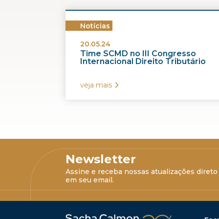
Notícias
20.05.24
Time SCMD no III Congresso
Internacional Direito Tributário
veja mais
Newsletter
Assine e receba nossas atualizações direto
em seu email.