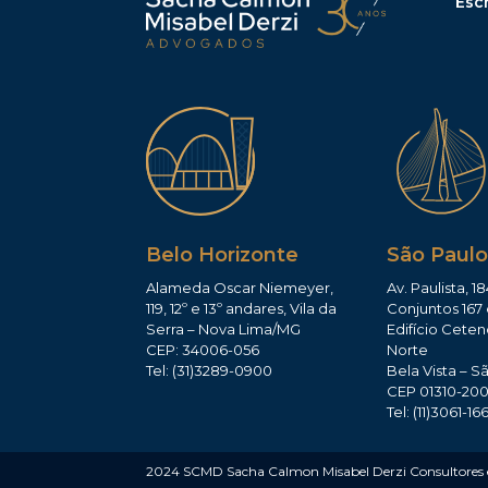
Escr
Belo Horizonte
São Paulo
Alameda Oscar Niemeyer,
Av. Paulista, 18
119, 12º e 13º andares, Vila da
Conjuntos 167 
Serra – Nova Lima/MG
Edifício Ceten
CEP: 34006-056
Norte
Tel: (31)3289-0900
Bela Vista – S
CEP 01310-20
Tel: (11)3061-16
2024 SCMD Sacha Calmon Misabel Derzi Consultores e 