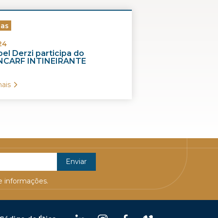
ias
24
el Derzi participa do
CARF INTINEIRANTE
ais
 informações.