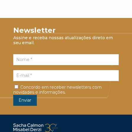
Newsletter
Assine e receba nossas atualizações direto em
seu email.
Concordo em receber newsletters com
novidades e informações.