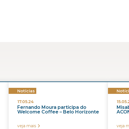
Notícias
Notíc
17.05.24
15.05.
Fernando Moura participa do
Misab
Welcome Coffee – Belo Horizonte
ACON
veja mais
veja m