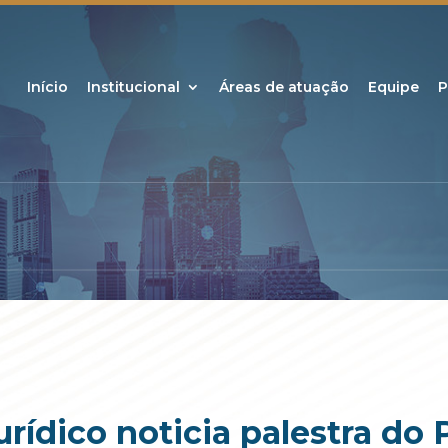
Início
Institucional
Áreas de atuação
Equipe
P
urídico noticia palestra do 