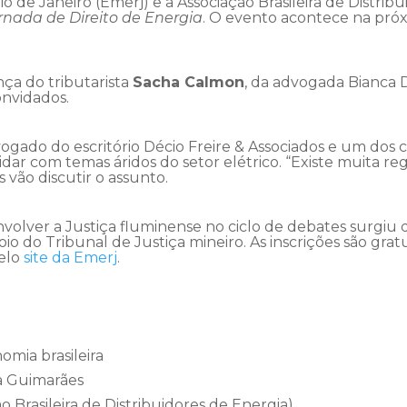
io de Janeiro (Emerj) e a Associação Brasileira de Distrib
ornada de Direito de Energia
. O evento acontece na próxi
ça do tributarista
Sacha Calmon
, da advogada Bianca
onvidados.
gado do escritório Décio Freire & Associados e um dos
lidar com temas áridos do setor elétrico. “Existe muita 
s vão discutir o assunto.
nvolver a Justiça fluminense no ciclo de debates surgi
io do Tribunal de Justiça mineiro. As inscrições são gratu
elo
site da Emerj
.
omia brasileira
ra Guimarães
 Brasileira de Distribuidores de Energia)