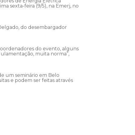
uidores de Energia Elétrica
ma sexta-feira (9/5), na Emerj, no
 Delgado, do desembargador
 coordenadores do evento, alguns
regulamentação, muita norma”,
u de um seminário em Belo
itas e podem ser feitas através