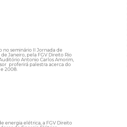
o no seminário II Jornada de
de Janeiro, pela FGV Direito Rio
o Auditório Antonio Carlos Amorim,
ssor proferirá palestra acerca do
de 2008.
e energia elétrica, a FGV Direito