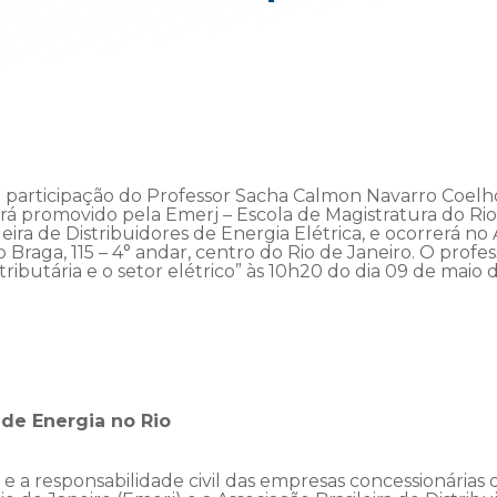
 a participação do Professor Sacha Calmon Navarro Coelh
rá promovido pela Emerj – Escola de Magistratura do Rio 
leira de Distribuidores de Energia Elétrica, e ocorrerá n
 Braga, 115 – 4° andar, centro do Rio de Janeiro. O profe
tributária e o setor elétrico” às 10h20 do dia 09 de maio 
 de Energia no Rio
e a responsabilidade civil das empresas concessionárias d