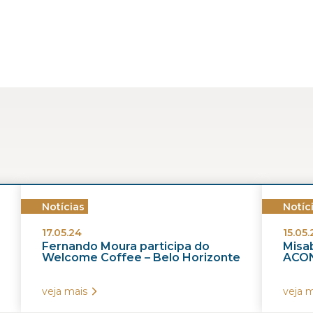
Notícias
Notíc
17.05.24
15.05.
Fernando Moura participa do
Misab
Welcome Coffee – Belo Horizonte
ACON
veja mais
veja m