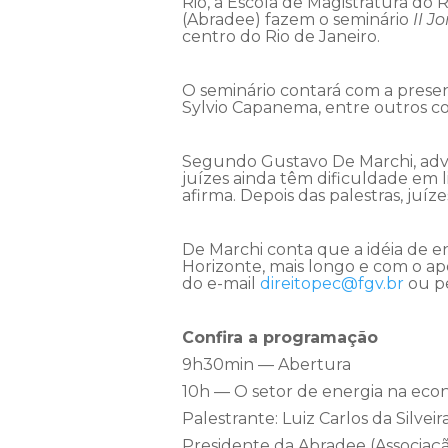
Rio, a Escola de Magistratura do R
(Abradee) fazem o seminário
II J
centro do Rio de Janeiro.
O seminário contará com a presen
Sylvio Capanema, entre outros c
Segundo Gustavo De Marchi, advo
juízes ainda têm dificuldade em 
afirma. Depois das palestras, juíze
De Marchi conta que a idéia de e
Horizonte, mais longo e com o apo
do e-mail
direitopec@fgv.br
ou p
Confira a programação
9h30min — Abertura
10h — O setor de energia na econ
Palestrante: Luiz Carlos da Silvei
Presidente da Abradee (Associação