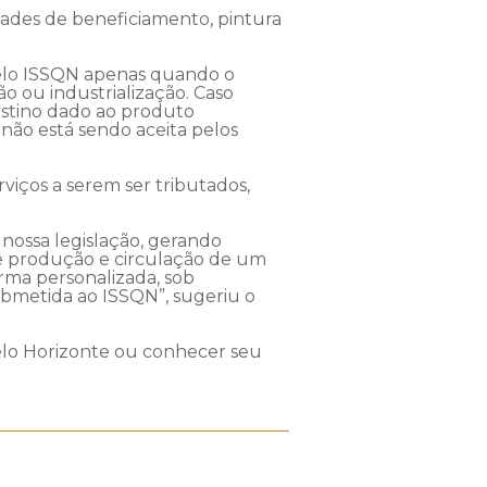
dades de beneficiamento, pintura
 pelo ISSQN apenas quando o
o ou industrialização. Caso
estino dado ao produto
 não está sendo aceita pelos
viços a serem ser tributados,
 nossa legislação, gerando
o de produção e circulação de um
orma personalizada, sob
ubmetida ao ISSQN”, sugeriu o
o Horizonte ou conhecer seu