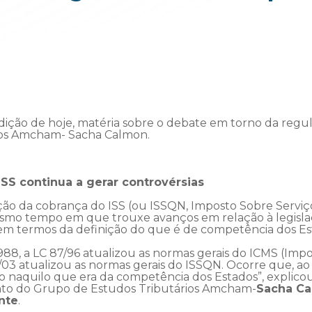
dição de hoje, matéria sobre o debate em torno da regu
ios Amcham- Sacha Calmon.
SS continua a gerar controvérsias
ção da cobrança do ISS (ou ISSQN, Imposto Sobre Serviç
smo tempo em que trouxe avanços em relação à legislaç
 em termos da definição do que é de competência dos Es
1988, a LC 87/96 atualizou as normas gerais do ICMS (Imp
6/03 atualizou as normas gerais do ISSQN. Ocorre que, ao
 naquilo que era da competência dos Estados”, explicou
nto do Grupo de Estudos Tributários Amcham-
Sacha C
nte
.