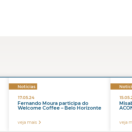
Notícias
Notíc
17.05.24
15.05.
Fernando Moura participa do
Misab
Welcome Coffee – Belo Horizonte
ACON
veja mais
veja m