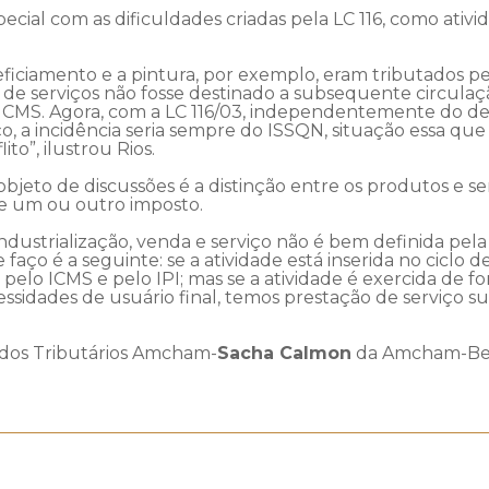
ial com as dificuldades criadas pela LC 116, como ativi
eficiamento e a pintura, por exemplo, eram tributados
de serviços não fosse destinado a subsequente circulaçã
o ICMS. Agora, com a LC 116/03, independentemente do d
o, a incidência seria sempre do ISSQN, situação essa que
to”, ilustrou Rios.
bjeto de discussões é a distinção entre os produtos e ser
 de um ou outro imposto.
industrialização, venda e serviço não é bem definida pela
e faço é a seguinte: se a atividade está inserida no cicl
a pelo ICMS e pelo IPI; mas se a atividade é exercida de f
sidades de usuário final, temos prestação de serviço s
udos Tributários Amcham-
Sacha Calmon
da Amcham-Bel