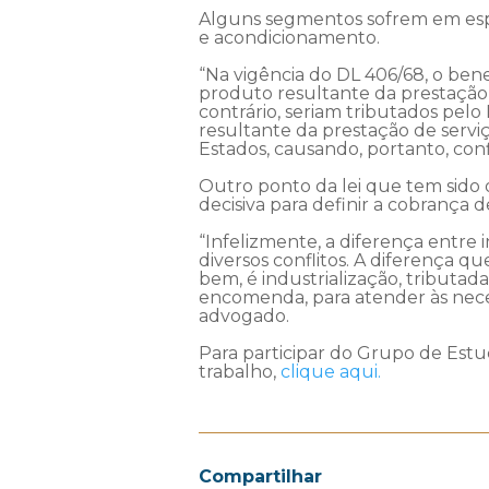
Alguns segmentos sofrem em espec
e acondicionamento.
“Na vigência do DL 406/68, o ben
produto resultante da prestação 
contrário, seriam tributados pel
resultante da prestação de serviç
Estados, causando, portanto, confli
Outro ponto da lei que tem sido o
decisiva para definir a cobrança
“Infelizmente, a diferença entre 
diversos conflitos. A diferença qu
bem, é industrialização, tributad
encomenda, para atender às neces
advogado.
Para participar do Grupo de Est
trabalho,
clique aqui.
Compartilhar