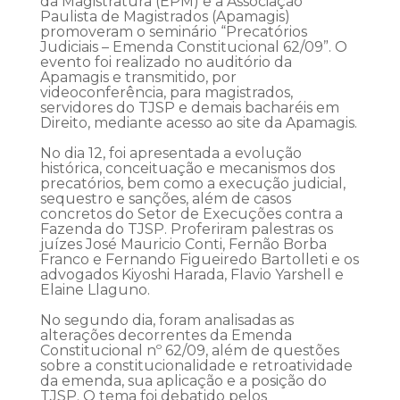
da Magistratura (EPM) e a Associação
Paulista de Magistrados (Apamagis)
promoveram o seminário “Precatórios
Judiciais – Emenda Constitucional 62/09”. O
evento foi realizado no auditório da
Apamagis e transmitido, por
videoconferência, para magistrados,
servidores do TJSP e demais bacharéis em
Direito, mediante acesso ao site da Apamagis.
No dia 12, foi apresentada a evolução
histórica, conceituação e mecanismos dos
precatórios, bem como a execução judicial,
sequestro e sanções, além de casos
concretos do Setor de Execuções contra a
Fazenda do TJSP. Proferiram palestras os
juízes José Mauricio Conti, Fernão Borba
Franco e Fernando Figueiredo Bartolleti e os
advogados Kiyoshi Harada, Flavio Yarshell e
Elaine Llaguno.
No segundo dia, foram analisadas as
alterações decorrentes da Emenda
Constitucional nº 62/09, além de questões
sobre a constitucionalidade e retroatividade
da emenda, sua aplicação e a posição do
TJSP. O tema foi debatido pelos