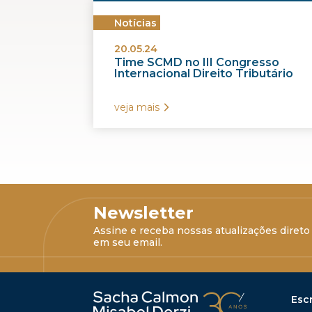
Notícias
20.05.24
Time SCMD no III Congresso
Internacional Direito Tributário
veja mais
Newsletter
Assine e receba nossas atualizações direto
em seu email.
Escr