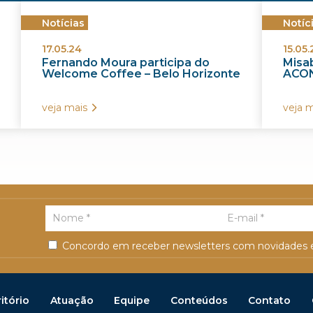
Notícias
Notíc
17.05.24
15.05.
Fernando Moura participa do
Misab
Welcome Coffee – Belo Horizonte
ACON
veja mais
veja m
Concordo em receber newsletters com novidades e
itório
Atuação
Equipe
Conteúdos
Contato