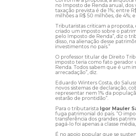
Conforme a proposta, a alíquota 
no Imposto de Renda anual, dos va
taxação prevista é de 1%; entre R
milhões a R$ 50 milhões, de 4%; e
Tributaristas criticam a proposta
criado um imposto sobre o patrimô
pelo Imposto de Renda”, diz o tri
disso, na alienação desse patrimô
investimentos no país.”
O professor titular de Direito Tr
imposto teria como fato gerador u
Renda. Todos sabem que é um impo
arrecadação”, diz.
Eduardo Winters Costa, do Saluss
novos sistemas de declaração, co
representar nem 1% da população br
estarão de prontidão”.
Para o tributarista
Igor Mauler S
fuga patrimonial do país. “O imp
transferência dos grandes patrim
pagá-lo foi apenas a classe médi
É no apoio popular que se sust