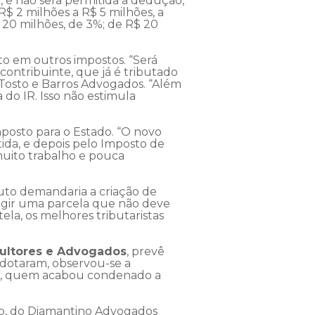
 e não será permitida a dedução,
R$ 2 milhões a R$ 5 milhões, a
$ 20 milhões, de 3%; de R$ 20
nto em outros impostos. “Será
contribuinte, que já é tributado
, Tosto e Barros Advogados. “Além
 do IR. Isso não estimula
imposto para o Estado. “O novo
tida, e depois pelo Imposto de
muito trabalho e pouca
buto demandaria a criação de
ingir uma parcela que não deve
tela, os melhores tributaristas
sultores e Advogados
, prevê
adotaram, observou-se a
 fim, quem acabou condenado a
no, do Diamantino Advogados