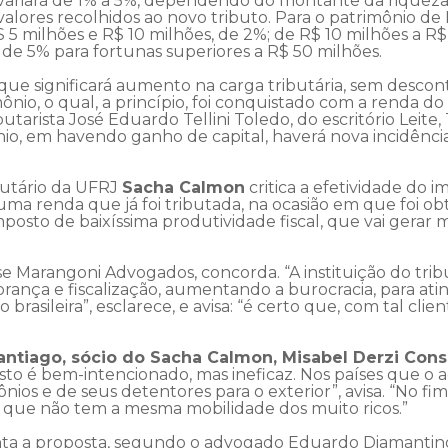
variará de 1% a 5%, dependendo do montante da riqueza,
lores recolhidos ao novo tributo. Para o patrimônio de 
$ 5 milhões e R$ 10 milhões, de 2%; de R$ 10 milhões a R
 de 5% para fortunas superiores a R$ 50 milhões.
, que significará aumento na carga tributária, sem desco
nio, o qual, a princípio, foi conquistado com a renda do 
butarista José Eduardo Tellini Toledo, do escritório Leite
nio, em havendo ganho de capital, haverá nova incidência
ibutário da UFRJ
Sacha Calmon
critica a efetividade do 
ma renda que já foi tributada, na ocasião em que foi ob
sto de baixíssima produtividade fiscal, que vai gerar 
e Marangoni Advogados, concorda. “A instituição do tri
brança e fiscalização, aumentando a burocracia, para at
asileira”, esclarece, e avisa: “é certo que, com tal clien
antiago, sócio do Sacha Calmon, Misabel Derzi Con
osto é bem-intencionado, mas ineficaz. Nos países que o 
ônios e de seus detentores para o exterior”, avisa. “No
a, que não tem a mesma mobilidade dos muito ricos.”
enta a proposta, segundo o advogado Eduardo Diamanti