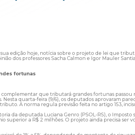
sua edição hoje, notícia sobre o projeto de lei que trib
pinião dos professores Sacha Calmon e Igor Mauler Santi
andes fortunas
ei complementar que tributará grandes fortunas passou 
 Nesta quarta-feira (9/6), os deputados aprovaram pare
ributo. A norma regula previsão feita no artigo 153, inciso
toria da deputada Luciana Genro (PSOL-RS), o Imposto s
 superior a R$ 2 milhões. O projeto ainda precisa ser vo