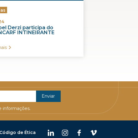
ias
24
el Derzi participa do
CARF INTINEIRANTE
ais
 informações.
Código de Ética