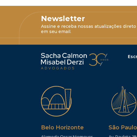
Newsletter
Assine e receba nossas atualizações direto
em seu email.
Escr
Belo Horizonte
São Paulo
Alameda Oscar Niemeyer,
Av. Paulista, 18