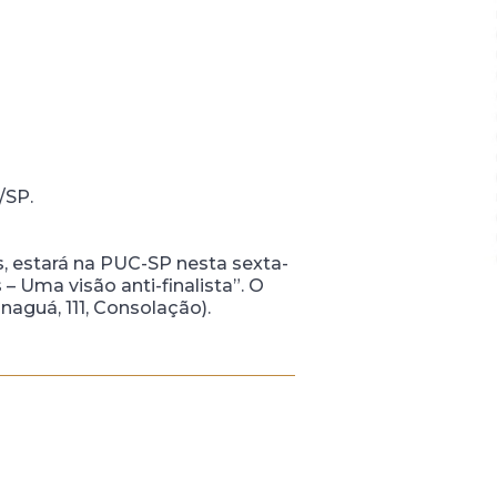
C/SP.
s, estará na PUC-SP nesta sexta-
 – Uma visão anti-finalista”. O
guá, 111, Consolação).