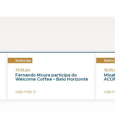
Notícias
Notíc
17.05.24
15.05.
Fernando Moura participa do
Misab
Welcome Coffee – Belo Horizonte
ACON
veja mais
veja m