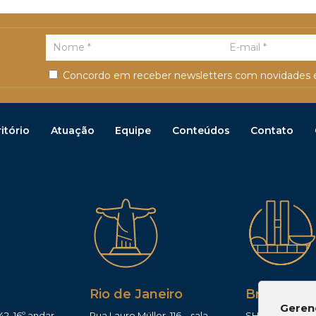
Concordo em receber newsletters com novidades e
itório
Atuação
Equipe
Conteúdos
Contato
Rio de Janeiro
Brasília
Geren
42, 16º andar,
Rua Lauro Müller, 116 – sala
SHIS QI 11, Conj.