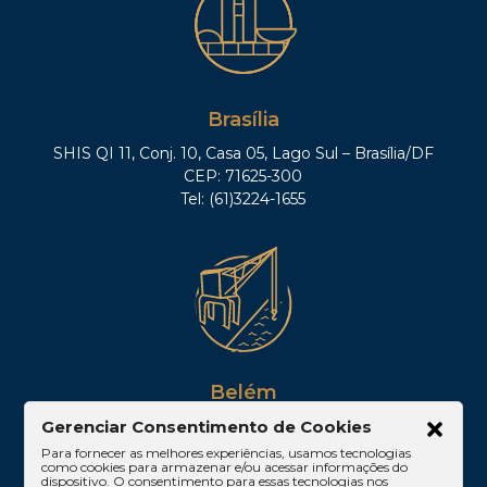
Brasília
SHIS QI 11, Conj. 10, Casa 05, Lago Sul – Brasília/DF
CEP: 71625-300
Tel: (61)3224-1655
Belém
Av. Visconde de Souza Franco, 05, Sala 2102 –
Gerenciar Consentimento de Cookies
Edifício Quadra Corporate, Umarizal – Belém/PA
Para fornecer as melhores experiências, usamos tecnologias
como cookies para armazenar e/ou acessar informações do
CEP: 66053-000
dispositivo. O consentimento para essas tecnologias nos